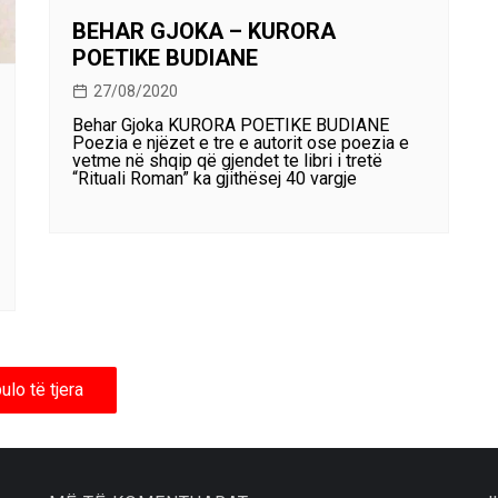
BEHAR GJOKA – KURORA
POETIKE BUDIANE
27/08/2020
Behar Gjoka KURORA POETIKE BUDIANE
Poezia e njëzet e tre e autorit ose poezia e
vetme në shqip që gjendet te libri i tretë
“Rituali Roman” ka gjithësej 40 vargje
ulo të tjera