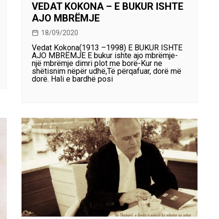
VEDAT KOKONA – E BUKUR ISHTE
AJO MBRËMJE
18/09/2020
Vedat Kokona(1913 –1998) E BUKUR ISHTE
AJO MBRËMJE E bukur ishte ajo mbrëmje-
një mbrëmje dimri plot me borë-Kur ne
shëtisnim nëpër udhë,Të përqafuar, dorë më
dorë. Hali e bardhë posi