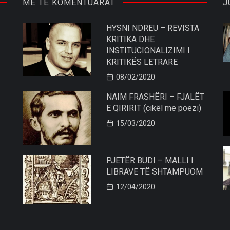
MË TË KOMENTUARAT
J
HYSNI NDREU – REVISTA
KRITIKA DHE
INSTITUCIONALIZIMI I
KRITIKËS LETRARE
08/02/2020
NAIM FRASHËRI – FJALËT
E QIRIRIT (cikël me poezi)
15/03/2020
PJETËR BUDI – MALLI I
LIBRAVE TË SHTAMPUOM
12/04/2020