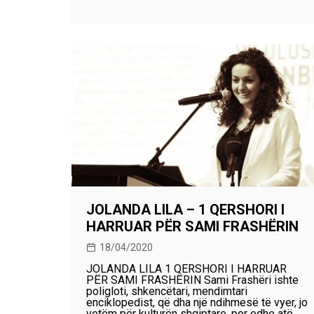
JOLANDA LILA – 1 QERSHORI I
HARRUAR PËR SAMI FRASHËRIN
18/04/2020
JOLANDA LILA 1 QERSHORI I HARRUAR
PËR SAMI FRASHËRIN Sami Frashëri ishte
poligloti, shkencëtari, mendimtari
enciklopedist, që dha një ndihmesë të vyer, jo
vetëm për kulturën shqiptare, por edhe atë