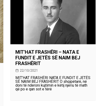
MIT’HAT FRASHËRI – NATA E
FUNDIT E JETËS SË NAIM BEJ
FRASHËRIT
22/10/2021
MIT’HAT FRASHËRI NATA E FUNDIT E JETËS
SË NAIM BEJ FRASHËRIT O shqipëtarë, në
doni të nderoni kujtimin e këtij njeriu të math
që po e qan sot e tërë