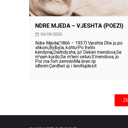
NDRE MJEDA – VJESHTA (POEZI)
04/09/2020
Ndre Mjeda(1866 – 1937) Vjeshta Dhe ju po
shkoni,Bylbyla, kshtu!Po tretni
këndynaj,Dallndysha, ju! Dekën mendova,Se
m’vjen kurdo;Se m’leni vetun,S’mendova, jo.
Por ma fort zemrënMa bren nji
idhnim:Çerdhet qi i leniKujdesit
Zb