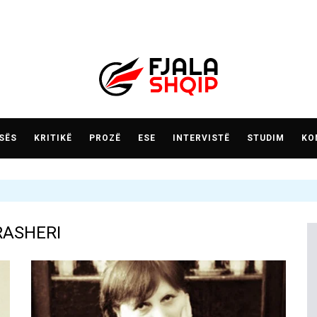
SËS
KRITIKË
PROZË
ESE
INTERVISTË
STUDIM
KO
RASHERI