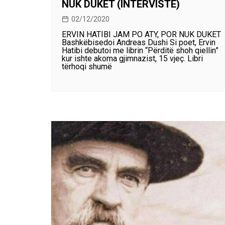
NUK DUKET (INTERVISTË)
02/12/2020
ERVIN HATIBI JAM PO ATY, POR NUK DUKET
Bashkëbisedoi Andreas Dushi Si poet, Ervin
Hatibi debutoi me librin “Përditë shoh qiellin”
kur ishte akoma gjimnazist, 15 vjeç. Libri
tërhoqi shumë