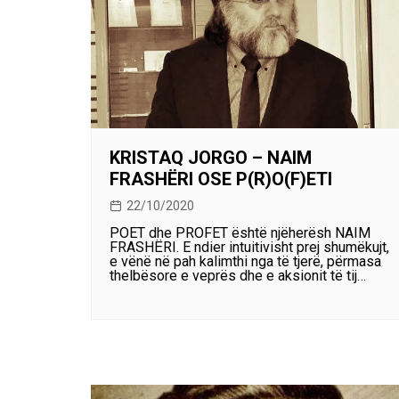
KRISTAQ JORGO – NAIM
FRASHËRI OSE P(R)O(F)ETI
22/10/2020
POET dhe PROFET është njëherësh NAIM
FRASHËRI. E ndier intuitivisht prej shumëkujt,
e vënë në pah kalimthi nga të tjerë, përmasa
thelbësore e veprës dhe e aksionit të tij…