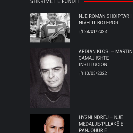
SHKRIMET E FUNDIT
NJË ROMAN SHQIPTAR I
NIVELIT BOTËROR
28/01/2023
ARDIAN KLOSI – MARTIN
CAMAJ ISHTE
INSTITUCION
13/03/2022
HYSNI NDREU – NJË
MEDALJE/PLLAKË E
PANJOHUR E