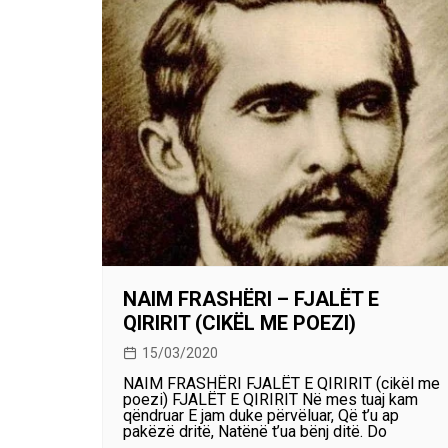
NAIM FRASHËRI – FJALËT E
QIRIRIT (CIKËL ME POEZI)
15/03/2020
NAIM FRASHËRI FJALËT E QIRIRIT (cikël me
poezi) FJALËT E QIRIRIT Në mes tuaj kam
qëndruar E jam duke përvëluar, Që t’u ap
pakëzë dritë, Natënë t’ua bënj ditë. Do