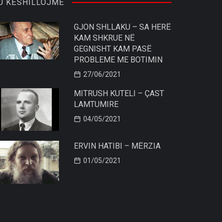
U KËSHILLOJMË
GJON SHLLAKU – SA HERË
KAM SHKRUE NË
GEGNISHT KAM PASË
PROBLEME ME BOTIMIN
27/06/2021
MITRUSH KUTELI – ÇAST
LAMTUMIRE
04/05/2021
ERVIN HATIBI – MËRZIA
01/05/2021