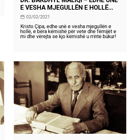
DR. BARDHYL MALIQI – EDHE UNË
E VESHA MJEGULLËN E HOLLË…
02/02/2021
Kristo Çipa, edhe unë e vesha mjegullën e
hollë, e bëra këmishë për vete dhe fëmijët e
mi dhe vërejta se kjo këmishë u rrinte bukur!