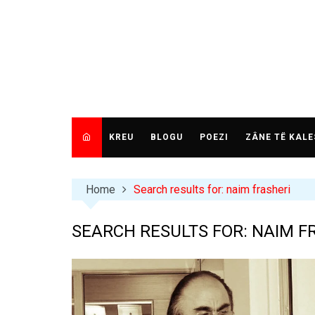
Skip
to
content
KREU
BLOGU
POEZI
ZÂNE TË KALE
Home
Search results for: naim frasheri
SEARCH RESULTS FOR:
NAIM F