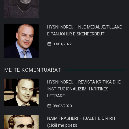
HYSNI NDREU – NJË MEDALJE/PLLAKË
E PANJOHUR E SKËNDERBEUT
09/01/2022
MË TË KOMENTUARAT
HYSNI NDREU – REVISTA KRITIKA DHE
INSTITUCIONALIZIMI I KRITIKËS
LETRARE
08/02/2020
NAIM FRASHËRI – FJALËT E QIRIRIT
(cikël me poezi)