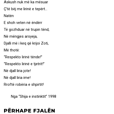
Askush nuk më ka mësuar
Ç’të bëj me lirinë e tepërt…
Natën
E shoh veten në ëndërr
Të gozhduar në trupin tënd,
Në mëngjes arsyeja,
Djalli më i keq që krijoi Zoti,
Më thotë:
“Respekto lirinë tënde!”
“Respekto lirinë e tjetrit!”
Në djall liria jote!
Në djall liria ime!
Rroftë robëria e shpirtit!
Nga “Shija e instinktit” 1998
PËRHAPE FJALËN