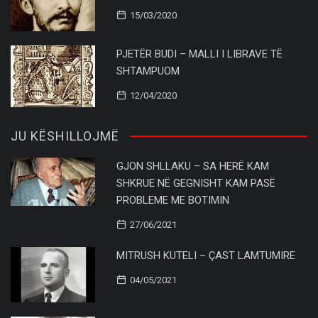
15/03/2020
PJETËR BUDI – MALLI I LIBRAVE TË
SHTAMPUOM
12/04/2020
JU KËSHILLOJMË
GJON SHLLAKU – SA HERË KAM
SHKRUE NË GEGNISHT KAM PASË
PROBLEME ME BOTIMIN
27/06/2021
MITRUSH KUTELI – ÇAST LAMTUMIRE
04/05/2021