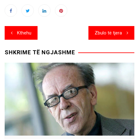
Post
Kthehu
Zbulo të tjera
navigation
SHKRIME TË NGJASHME