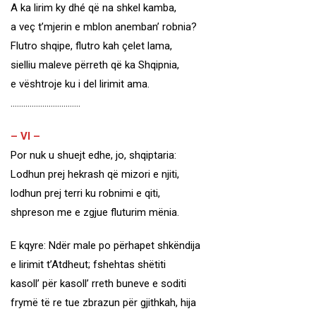
A ka lirim ky dhé që na shkel kamba,
a veç t’mjerin e mblon anemban’ robnia?
Flutro shqipe, flutro kah çelet lama,
sielliu maleve përreth që ka Shqipnia,
e vështroje ku i del lirimit ama.
……………………………
– VI –
Por nuk u shuejt edhe, jo, shqiptaria:
Lodhun prej hekrash që mizori e njiti,
lodhun prej terri ku robnimi e qiti,
shpreson me e zgjue fluturim mënia.
E kqyre: Ndër male po përhapet shkëndija
e lirimit t’Atdheut; fshehtas shëtiti
kasoll’ për kasoll’ rreth buneve e soditi
frymë të re tue zbrazun për gjithkah, hija