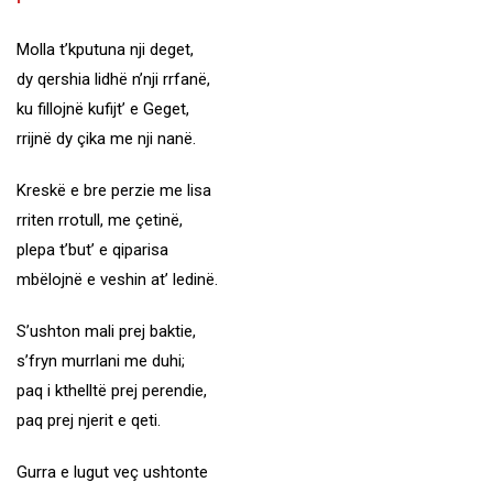
Molla t’kputuna nji deget,
dy qershia lidhë n’nji rrfanë,
ku fillojnë kufijt’ e Geget,
rrijnë dy çika me nji nanë.
Kreskë e bre perzie me lisa
rriten rrotull, me çetinë,
plepa t’but’ e qiparisa
mbëlojnë e veshin at’ ledinë.
S’ushton mali prej baktie,
s’fryn murrlani me duhi;
paq i kthelltë prej perendie,
paq prej njerit e qeti.
Gurra e lugut veç ushtonte