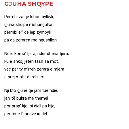
GJUHA SHQYPE
Përmbi za që lshon bylbyli,
gjuha shqipe m’shungullon;
përmbi er’ që jep zymbyli,
pa da zemren ma ngushllon.
Ndër komb’ tjera, ndër dhena tjera,
ku e shkoj jetën tash sa mot,
veç për ty m’rreh zemra e mjera
e prej mallit derdhi lot.
Nji kto gjuhë që jam tue ndie,
jan’ të bukra me themel
por prap’ kjo, si diell pa hije,
për mue t’tanave iu del.
…………………………..