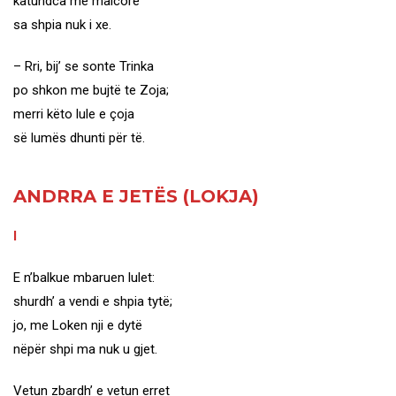
katundca me malcorë
sa shpia nuk i xe.
– Rri, bij’ se sonte Trinka
po shkon me bujtë te Zoja;
merri këto lule e çoja
së lumës dhunti për të.
ANDRRA E JETËS (LOKJA)
I
E n’balkue mbaruen lulet:
shurdh’ a vendi e shpia tytë;
jo, me Loken nji e dytë
nëpër shpi ma nuk u gjet.
Vetun zbardh’ e vetun erret