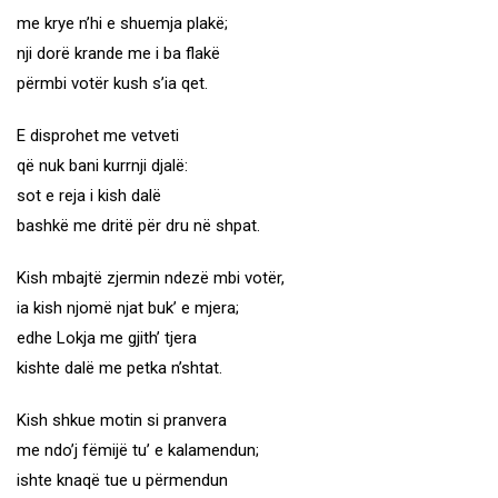
me krye n’hi e shuemja plakë;
nji dorë krande me i ba flakë
përmbi votër kush s’ia qet.
E disprohet me vetveti
që nuk bani kurrnji djalë:
sot e reja i kish dalë
bashkë me dritë për dru në shpat.
Kish mbajtë zjermin ndezë mbi votër,
ia kish njomë njat buk’ e mjera;
edhe Lokja me gjith’ tjera
kishte dalë me petka n’shtat.
Kish shkue motin si pranvera
me ndo’j fëmijë tu’ e kalamendun;
ishte knaqë tue u përmendun