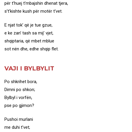
për t’huej t’mbajshin dhenat tjera,
s’t’kishte kush për motër t’vet.
E njat tok’ që je tue gzue,
e ke zan’ tash sa mij’ vjet,
shqiptaria, që mbet mblue
sot nën dhe, edhe shqip flet.
VAJI I BYLBYLIT
Po shkrihet bora,
Dimni po shkon;
Bylbyl i vorfën,
pse po gjimon?
Pushoi murlani
me duhi t’vet;