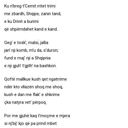
Ku n’breg t’Cemit rritet trimi
me zbardh, Shqipe, zanin tand,
e ku Drinit a burimi
që shpërndahet kand e kand.
Geg’ e tosk’, malsi, jallia
jan’ nji komb, m’u da, s’duron;
fund e maj’ nji a Shqipnia
e nji gjuh’ t’gjith’ na bashkon.
Qoftë mallkue kush qet ngatrrime
ndër kto vllazën shoq me shoq,
kush e dan me flak’ e shkrime
çka natyra vet’ përpoq.
Por me gjuhë kaq t’moçme e mjera
si nj’bij’ kjo që pa prind mbet: