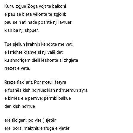
Kur u zgjue Zoga vojt te balkoni
e pau se bleta vëlonte te zgjoni;
pau se n’at’ nade poshtë nji lavruer
kish ba nji shpuer.
Tue sjellun krahnin këndote me veti,
e i rridhte krahve si nji valë deti,
ku shndriçëm dielli lëshonte si zhgjeta
rrezet e veta.
Rreze flak’ arit. Por rrotull fëtyra
e fushës kish nd’rrue; kish nd’rruemun zyra
e bimës e e pem’ve; përmbi balkue
deri kish nd’rrue
erë filcigeni; po vite ‘j tjetër
erë: porsi makthit; e rruga e vjetër