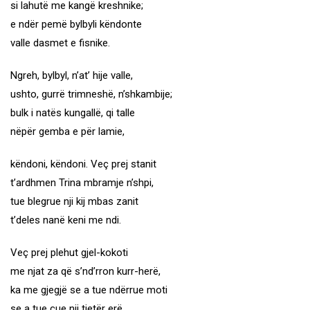
si lahutë me kangë kreshnike;
e ndër pemë bylbyli këndonte
valle dasmet e fisnike.
Ngreh, bylbyl, n’at’ hije valle,
ushto, gurrë trimneshë, n’shkambije;
bulk i natës kungallë, qi talle
nëpër gemba e për lamie,
këndoni, këndoni. Veç prej stanit
t’ardhmen Trina mbramje n’shpi,
tue blegrue nji kij mbas zanit
t’deles nanë keni me ndi.
Veç prej plehut gjel-kokoti
me njat za që s’nd’rron kurr-herë,
ka me gjegjë se a tue ndërrue moti
se a tue çue nji tjetër erë.