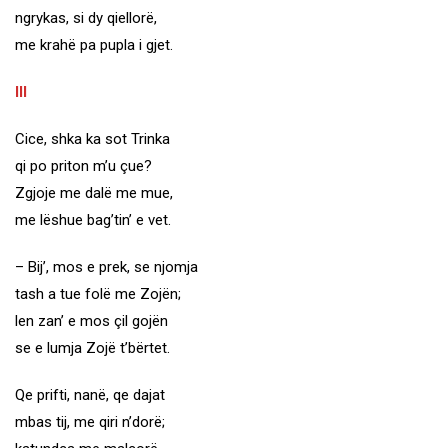
ngrykas, si dy qiellorë,
me krahë pa pupla i gjet.
III
Cice, shka ka sot Trinka
qi po priton m’u çue?
Zgjoje me dalë me mue,
me lëshue bag’tin’ e vet.
– Bij’, mos e prek, se njomja
tash a tue folë me Zojën;
len zan’ e mos çil gojën
se e lumja Zojë t’bërtet.
Qe prifti, nanë, qe dajat
mbas tij, me qiri n’dorë;