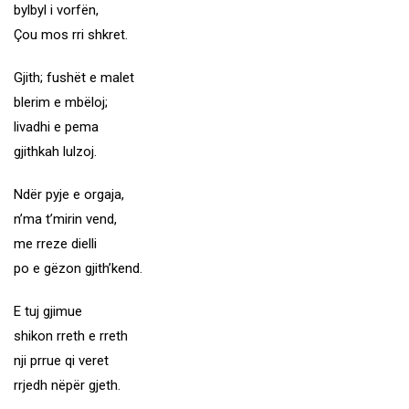
bylbyl i vorfën,
Çou mos rri shkret.
Gjith; fushët e malet
blerim e mbëloj;
livadhi e pema
gjithkah lulzoj.
Ndër pyje e orgaja,
n’ma t’mirin vend,
me rreze dielli
po e gëzon gjith’kend.
E tuj gjimue
shikon rreth e rreth
nji prrue qi veret
rrjedh nëpër gjeth.