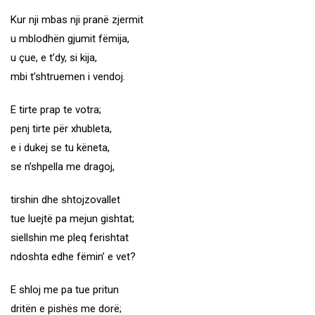
Kur nji mbas nji pranë zjermit
u mblodhën gjumit fëmija,
u çue, e t’dy, si kija,
mbi t’shtruemen i vendoj.
E tirte prap te votra;
penj tirte për xhubleta,
e i dukej se tu këneta,
se n’shpella me dragoj,
tirshin dhe shtojzovallet
tue luejtë pa mejun gishtat;
siellshin me pleq ferishtat
ndoshta edhe fëmin’ e vet?
E shloj me pa tue pritun
dritën e pishës me dorë;