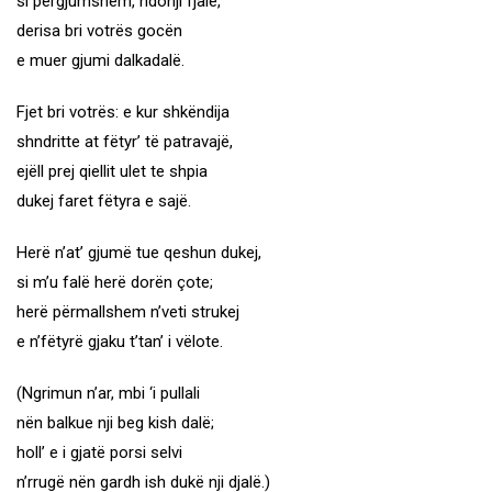
si përgjumshëm, ndonji fjalë,
derisa bri votrës gocën
e muer gjumi dalkadalë.
Fjet bri votrës: e kur shkëndija
shndritte at fëtyr’ të patravajë,
ejëll prej qiellit ulet te shpia
dukej faret fëtyra e sajë.
Herë n’at’ gjumë tue qeshun dukej,
si m’u falë herë dorën çote;
herë përmallshem n’veti strukej
e n’fëtyrë gjaku t’tan’ i vëlote.
(Ngrimun n’ar, mbi ‘i pullali
nën balkue nji beg kish dalë;
holl’ e i gjatë porsi selvi
n’rrugë nën gardh ish dukë nji djalë.)