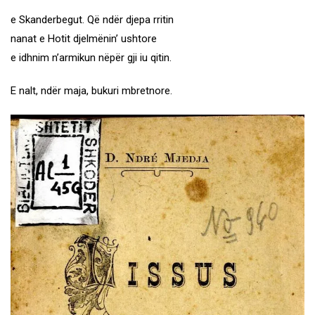
e Skanderbegut. Që ndër djepa rritin
nanat e Hotit djelmënin’ ushtore
e idhnim n’armikun nëpër gji iu qitin.
E nalt, ndër maja, bukuri mbretnore.