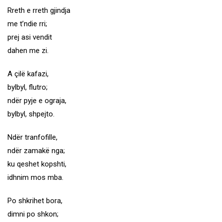
Rreth e rreth gjindja
me t’ndie rri;
prej asi vendit
dahen me zi.
A çilë kafazi,
bylbyl, flutro;
ndër pyje e ograja,
bylbyl, shpejto.
Ndër tranfofille,
ndër zamakë nga;
ku qeshet kopshti,
idhnim mos mba.
Po shkrihet bora,
dimni po shkon;