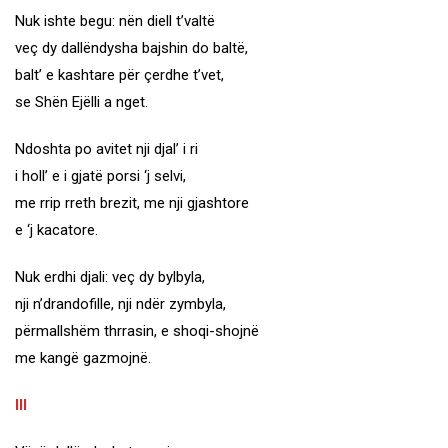
Nuk ishte begu: nën diell t’valtë
veç dy dallëndysha bajshin do baltë,
balt’ e kashtare për çerdhe t’vet,
se Shën Ejëlli a nget.
Ndoshta po avitet nji djal’ i ri
i holl’ e i gjatë porsi ‘j selvi,
me rrip rreth brezit, me nji gjashtore
e ‘j kacatore.
Nuk erdhi djali: veç dy bylbyla,
nji n’drandofille, nji ndër zymbyla,
përmallshëm thrrasin, e shoqi-shojnë
me kangë gazmojnë.
III