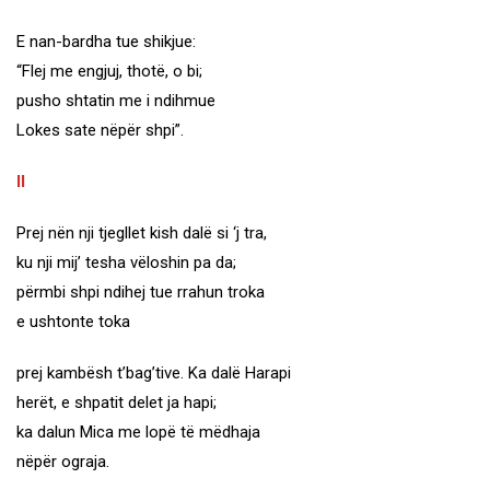
E nan-bardha tue shikjue:
“Flej me engjuj, thotë, o bi;
pusho shtatin me i ndihmue
Lokes sate nëpër shpi”.
II
Prej nën nji tjegllet kish dalë si ‘j tra,
ku nji mij’ tesha vëloshin pa da;
përmbi shpi ndihej tue rrahun troka
e ushtonte toka
prej kambësh t’bag’tive. Ka dalë Harapi
herët, e shpatit delet ja hapi;
ka dalun Mica me lopë të mëdhaja
nëpër ograja.