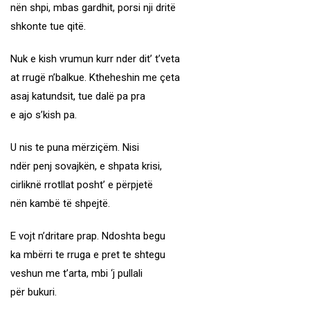
nën shpi, mbas gardhit, porsi nji dritë
shkonte tue qitë.
Nuk e kish vrumun kurr nder dit’ t’veta
at rrugë n’balkue. Ktheheshin me çeta
asaj katundsit, tue dalë pa pra
e ajo s’kish pa.
U nis te puna mërziçëm. Nisi
ndër penj sovajkën, e shpata krisi,
cirliknë rrotllat posht’ e përpjetë
nën kambë të shpejtë.
E vojt n’dritare prap. Ndoshta begu
ka mbërri te rruga e pret te shtegu
veshun me t’arta, mbi ‘j pullali
për bukuri.