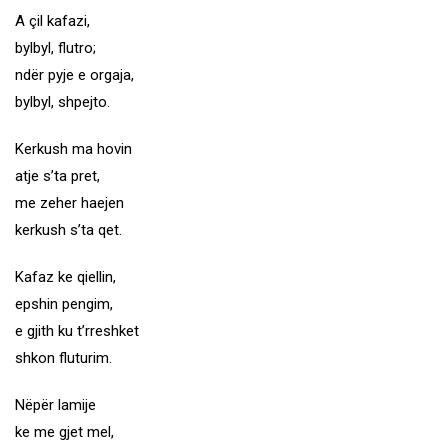
A çil kafazi,
bylbyl, flutro;
ndër pyje e orgaja,
bylbyl, shpejto.
Kerkush ma hovin
atje s’ta pret,
me zeher haejen
kerkush s’ta qet.
Kafaz ke qiellin,
epshin pengim,
e gjith ku t’rreshket
shkon fluturim.
Nëpër lamije
ke me gjet mel,