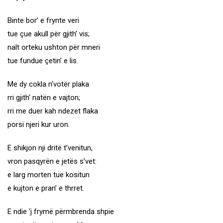
Binte bor’ e frynte veri
tue çue akull për gjith’ vis;
nalt orteku ushton për mneri
tue fundue çetin’ e lis.
Me dy cokla n’votër plaka
rri gjith’ natën e vajton;
rri me duer kah ndezet flaka
porsi njeri kur uron.
E shikjon nji dritë t’venitun,
vron pasqyrën e jetës s’vet:
e larg morten tue kositun
e kujton e pran’ e thrret.
E ndie ‘j frymë përmbrenda shpie