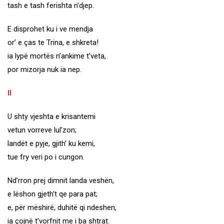
tash e tash ferishta n’djep.
E disprohet ku i ve mendja
or’ e ças te Trina, e shkreta!
ia lypë mortës n’ankime t’veta,
por mizorja nuk ia nep.
II
U shty vjeshta e krisantemi
vetun vorreve lul’zon;
landët e pyje, gjith’ ku kemi,
tue fry veri po i cungon.
Nd’rron prej dimnit landa veshën,
e lëshon gjeth’t qe para pat;
e, për mëshirë, duhitë qi ndeshen,
ia çojnë t’vorfnit me i ba shtrat.