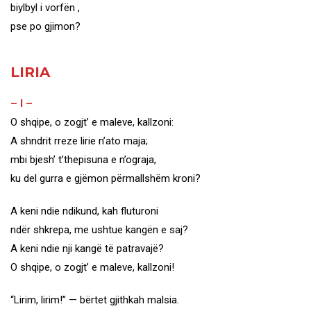
biylbyl i vorfën ,
pse po gjimon?
LIRIA
– I –
O shqipe, o zogjt’ e maleve, kallzoni:
A shndrit rreze lirie n’ato maja;
mbi bjesh’ t’thepisuna e n’ograja,
ku del gurra e gjëmon përmallshëm kroni?
A keni ndie ndikund, kah fluturoni
ndër shkrepa, me ushtue kangën e saj?
A keni ndie nji kangë të patravajë?
O shqipe, o zogjt’ e maleve, kallzoni!
“Lirim, lirim!” — bërtet gjithkah malsia.