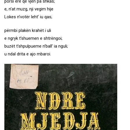
porsi erë qe vjen pa shkas;
e, n’at muzg, nji vegim hije
Lokes n’votër leht’ iu qas;
përmbi plakën krahët i uli
e ngryk t’shuemen e shtrëngoi;
buzët t’shpulpueme n’ball’ ia nguli;
u ndal drita e ajo mbaroi.