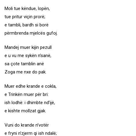
Moli tue këndue, lopën,
tue pritur viçin prorë;
e tambli, bardh si borë
përmbrenda mjelcës gufoj.
Mandej muer kijin pezull
e u vu me sykën n’sanë,
sa çote tamblin anë
Zoga me nxe do pak.
Muer edhe krande e cokla,
e Trinkën muer për bri:
ish lodhë: i dhimbte nd’ijë,
e kishte mollzat gjak.
Vuni do krande n’votër
e fryni n’zjerm qi ish ndalë;