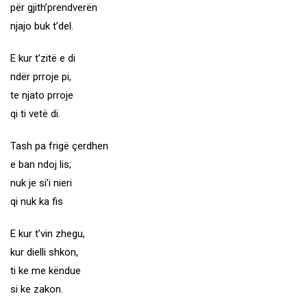
për gjith’prendverën
njajo buk t’del.
E kur t’zitë e di
ndër prroje pi,
te njato prroje
qi ti vetë di.
Tash pa frigë çerdhen
e ban ndoj lis;
nuk je si’i nieri
qi nuk ka fis
E kur t’vin zhegu,
kur dielli shkon,
ti ke me këndue
si ke zakon.