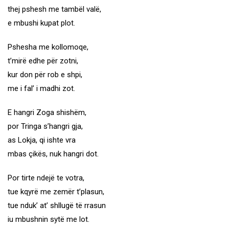
thej pshesh me tambël valë,
e mbushi kupat plot.
Pshesha me kollomoqe,
t’mirë edhe për zotni,
kur don për rob e shpi,
me i fal’ i madhi zot.
E hangri Zoga shishëm,
por Tringa s’hangri gja,
as Lokja, qi ishte vra
mbas çikës, nuk hangri dot.
Por tirte ndejë te votra,
tue kqyrë me zemër t’plasun,
tue nduk’ at’ shllugë të rrasun
iu mbushnin sytë me lot.