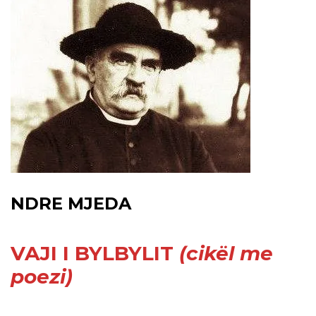
NDRE MJEDA
VAJI I BYLBYLIT
(cikël me
poezi)