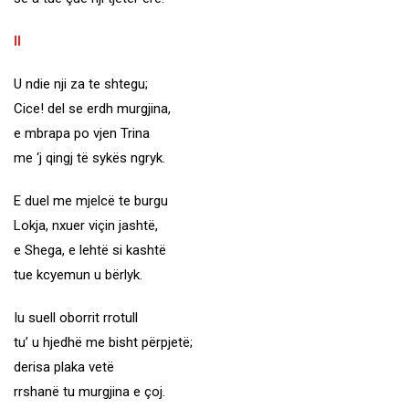
II
U ndie nji za te shtegu;
Cice! del se erdh murgjina,
e mbrapa po vjen Trina
me ‘j qingj të sykës ngryk.
E duel me mjelcë te burgu
Lokja, nxuer viçin jashtë,
e Shega, e lehtë si kashtë
tue kcyemun u bërlyk.
Iu suell oborrit rrotull
tu’ u hjedhë me bisht përpjetë;
derisa plaka vetë
rrshanë tu murgjina e çoj.