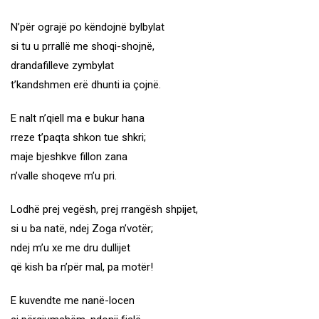
N’për ograjë po këndojnë bylbylat
si tu u prrallë me shoqi-shojnë,
drandafilleve zymbylat
t’kandshmen erë dhunti ia çojnë.
E nalt n’qiell ma e bukur hana
rreze t’paqta shkon tue shkri;
maje bjeshkve fillon zana
n’valle shoqeve m’u pri.
Lodhë prej vegësh, prej rrangësh shpijet,
si u ba natë, ndej Zoga n’votër;
ndej m’u xe me dru dullijet
që kish ba n’për mal, pa motër!
E kuvendte me nanë-locen