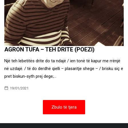
AGRON TUFA – TEH DRITE (POEZI)
Një teh lebetitës drite do ta ndajë / ien tonë të kapur me rrënjë
në uzdajë. / të do derdhë qielli – plasaritje shege – / brisku siç e
pret biskun-syth prej dege;…
19/01/2021
Zbulo të tjera