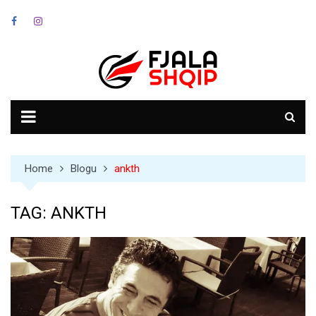
Skip
to
content
Home
Blogu
ankth
TAG:
ANKTH