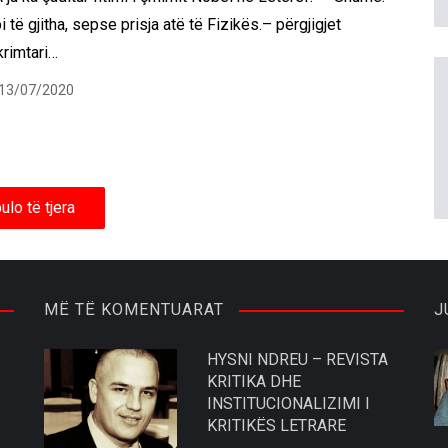
 të gjitha, sepse prisja atë të Fizikës.– përgjigjet
krimtari…
13/07/2020
ulo të tjera
MË TË KOMENTUARAT
J
HYSNI NDREU – REVISTA
KRITIKA DHE
INSTITUCIONALIZIMI I
KRITIKËS LETRARE