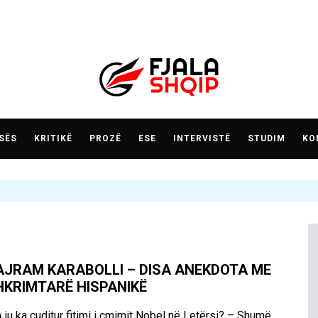
SËS
KRITIKË
PROZË
ESE
INTERVISTË
STUDIM
KO
AJRAM KARABOLLI – DISA ANEKDOTA ME
HKRIMTARË HISPANIKË
 ju ka çuditur fitimi i çmimit Nobel në Letërsi? – Shumë.