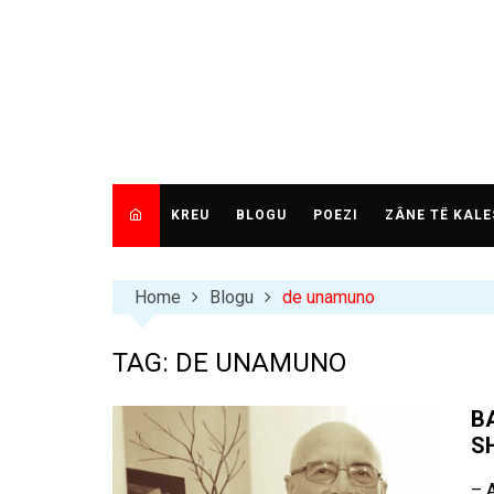
Skip
to
content
KREU
BLOGU
POEZI
ZÂNE TË KALE
Home
Blogu
de unamuno
TAG:
DE UNAMUNO
B
S
– A