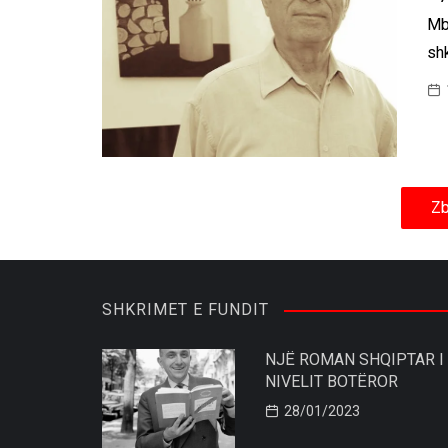
Mbi
sh
Zb
SHKRIMET E FUNDIT
NJË ROMAN SHQIPTAR I
NIVELIT BOTËROR
28/01/2023