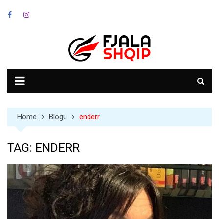
Skip
to
content
Home
Blogu
enderr
TAG:
ENDERR