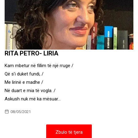
RITA PETRO- LIRIA
Kam mbetur në fillim të një rruge /
Që s’i duket fundi, /
Me lirinë e madhe /
Në duart e mia të vogla. /
Askush nuk më ka mësuar…
08/05/2021
Zbulo të tjera