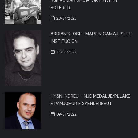
NJË ROMAN SHQIPTAR I NIVELIT
BOTËROR
28/01/2023
ARDIAN KLOSI – MARTIN CAMAJ ISHTE
INSTITUCION
13/03/2022
HYSNI NDREU – NJË MEDALJE/PLLAKË
E PANJOHUR E SKËNDERBEUT
09/01/2022