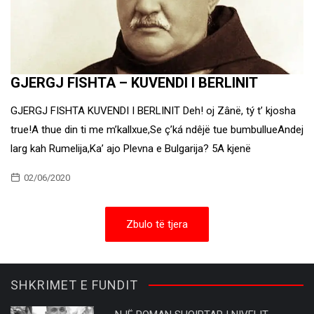
GJERGJ FISHTA – KUVENDI I BERLINIT
GJERGJ FISHTA KUVENDI I BERLINIT Deh! oj Zânë, tý t’ kjosha
true!A thue din ti me m’kallxue,Se ç’ká ndêjë tue bumbullueAndej
larg kah Rumelija,Ka’ ajo Plevna e Bulgarija? 5A kjenë
02/06/2020
Zbulo të tjera
SHKRIMET E FUNDIT