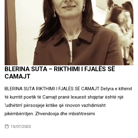
BLERINA SUTA – RIKTHIMI I FJALËS SË
CAMAJT
BLERINA SUTA RIKTHIMI I FJALËS SË CAMAJT Detyra e kthimit
të kumtit poetik të Camajt pranë lexuesit shqiptar është një
‘udhëtim’ përsosjeje kritike që rinovon vazhdimisht
pikëmbërritjen. Zhvendosja dhe mbishtresimi
15/07/2020