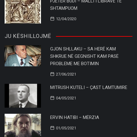
PJETËR BUDI – MALLI I LIBRAVE TË
SHTAMPUOM
12/04/2020
JU KËSHILLOJMË
GJON SHLLAKU – SA HERË KAM
SHKRUE NË GEGNISHT KAM PASË
PROBLEME ME BOTIMIN
27/06/2021
MITRUSH KUTELI – ÇAST LAMTUMIRE
04/05/2021
ERVIN HATIBI – MËRZIA
01/05/2021