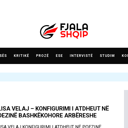
SËS
KRITIKË
PROZË
ESE
INTERVISTË
STUDIM
KO
LISA VELAJ – KONFIGURIMI I ATDHEUT NË
OEZINË BASHKËKOHORE ARBËRESHE
ISA VELAJ KONFIGURIMI I ATDHEUT NË POEZINË