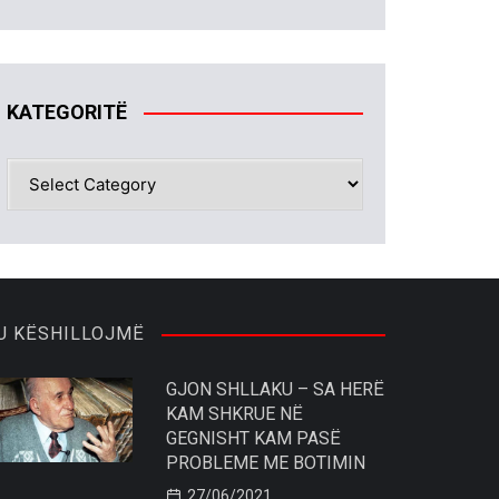
KATEGORITË
KATEGORITË
U KËSHILLOJMË
GJON SHLLAKU – SA HERË
KAM SHKRUE NË
GEGNISHT KAM PASË
PROBLEME ME BOTIMIN
27/06/2021