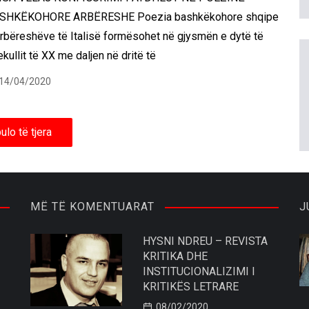
SHKËKOHORE ARBËRESHE Poezia bashkëkohore shqipe
arbëreshëve të Italisë formësohet në gjysmën e dytë të
kullit të XX me daljen në dritë të
14/04/2020
ulo të tjera
MË TË KOMENTUARAT
J
HYSNI NDREU – REVISTA
KRITIKA DHE
INSTITUCIONALIZIMI I
KRITIKËS LETRARE
08/02/2020