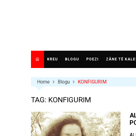
Skip
to
content
KREU
BLOGU
POEZI
ZÂNE TË KALE
Home
Blogu
KONFIGURIM
TAG:
KONFIGURIM
A
P
AL