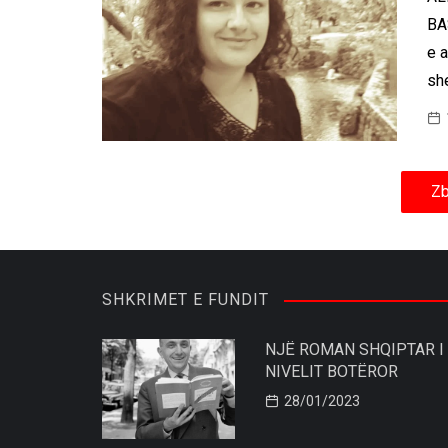
BA
e 
she
Zb
SHKRIMET E FUNDIT
NJË ROMAN SHQIPTAR I
NIVELIT BOTËROR
28/01/2023