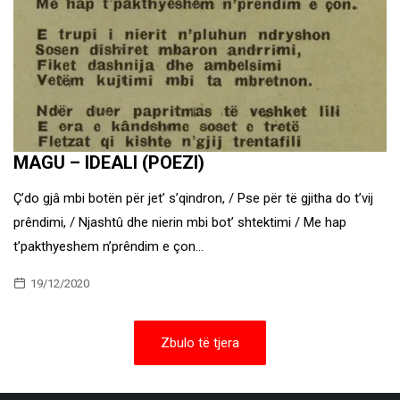
MAGU – IDEALI (POEZI)
Ç’do gjâ mbi botën për jet’ s’qindron, / Pse për të gjitha do t’vij
prêndimi, / Njashtû dhe nierin mbi bot’ shtektimi / Me hap
t’pakthyeshem n’prêndim e çon…
19/12/2020
Zbulo të tjera