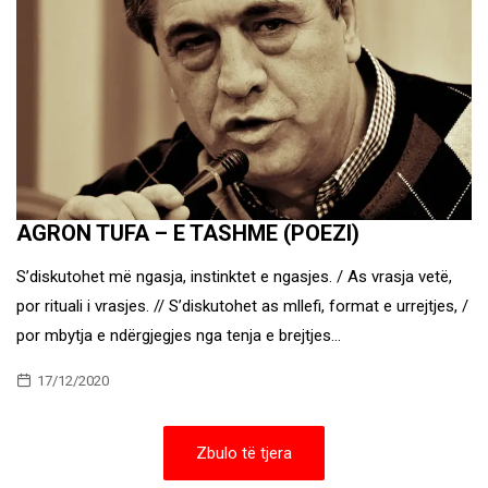
AGRON TUFA – E TASHME (POEZI)
S’diskutohet më ngasja, instinktet e ngasjes. / As vrasja vetë,
por rituali i vrasjes. // S’diskutohet as mllefi, format e urrejtjes, /
por mbytja e ndërgjegjes nga tenja e brejtjes…
17/12/2020
Zbulo të tjera