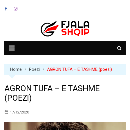
Skip
to
content
Home
Poezi
AGRON TUFA – E TASHME (poezi)
AGRON TUFA – E TASHME
(POEZI)
17/12/2020