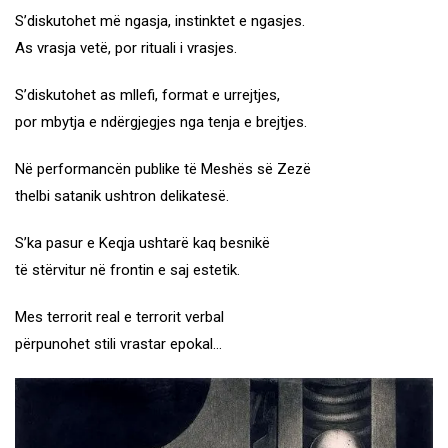
S’diskutohet më ngasja, instinktet e ngasjes.
As vrasja vetë, por rituali i vrasjes.
S’diskutohet as mllefi, format e urrejtjes,
por mbytja e ndërgjegjes nga tenja e brejtjes.
Në performancën publike të Meshës së Zezë
thelbi satanik ushtron delikatesë.
S’ka pasur e Keqja ushtarë kaq besnikë
të stërvitur në frontin e saj estetik.
Mes terrorit real e terrorit verbal
përpunohet stili vrastar epokal…