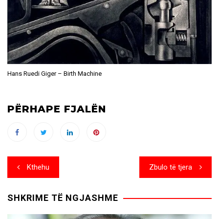
Hans Ruedi Giger – Birth Machine
PËRHAPE FJALËN
Post
Kthehu
Zbulo të tjera
navigation
SHKRIME TË NGJASHME