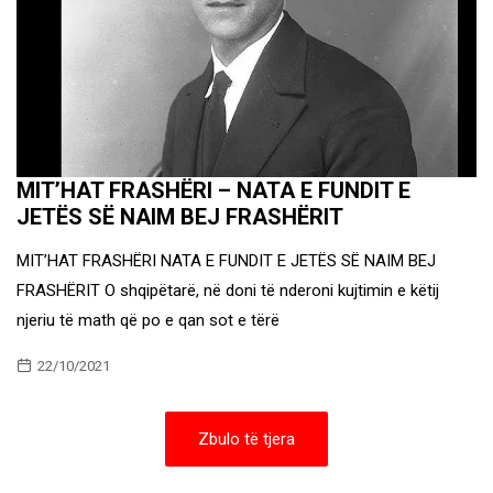
MIT’HAT FRASHËRI – NATA E FUNDIT E
JETËS SË NAIM BEJ FRASHËRIT
MIT’HAT FRASHËRI NATA E FUNDIT E JETËS SË NAIM BEJ
FRASHËRIT O shqipëtarë, në doni të nderoni kujtimin e këtij
njeriu të math që po e qan sot e tërë
22/10/2021
Zbulo të tjera