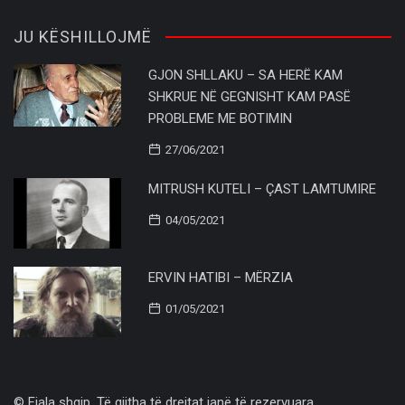
JU KËSHILLOJMË
GJON SHLLAKU – SA HERË KAM
SHKRUE NË GEGNISHT KAM PASË
PROBLEME ME BOTIMIN
27/06/2021
MITRUSH KUTELI – ÇAST LAMTUMIRE
04/05/2021
ERVIN HATIBI – MËRZIA
01/05/2021
© Fjala shqip. Të gjitha të drejtat janë të rezervuara..