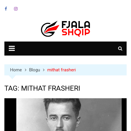
Skip
to
content
Home
Blogu
mithat frasheri
TAG:
MITHAT FRASHERI