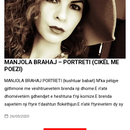
MANJOLA BRAHAJ – PORTRETI (CIKËL ME
POEZI)
MANJOLA BRAHAJ PORTRETI (kushtuar babait) M’ka pëlqye
gjithmonë me vështruevetëm brenda nji dhome.E n’atë
dhomëvetëm gdhendjet e heshtuna t’nji kornize.E brenda
sajvetëm nji ftyrë t’dashtun flokëthijun.E n’atë ftyrëvetëm dy sy
26/05/2020