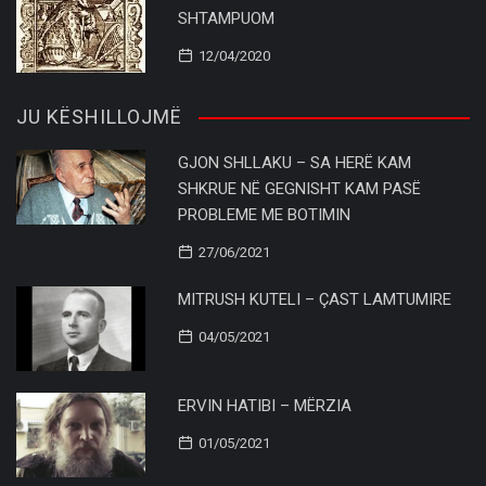
SHTAMPUOM
12/04/2020
JU KËSHILLOJMË
GJON SHLLAKU – SA HERË KAM
SHKRUE NË GEGNISHT KAM PASË
PROBLEME ME BOTIMIN
27/06/2021
MITRUSH KUTELI – ÇAST LAMTUMIRE
04/05/2021
ERVIN HATIBI – MËRZIA
01/05/2021