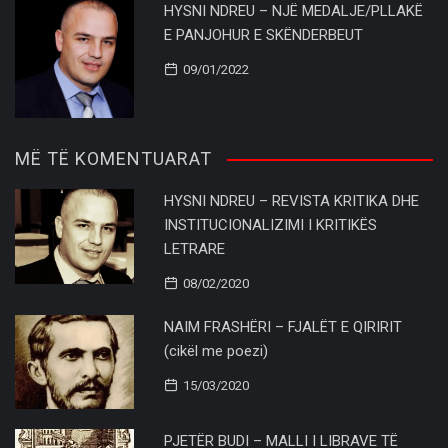
HYSNI NDREU – NJË MEDALJE/PLLAKË
E PANJOHUR E SKËNDERBEUT
09/01/2022
MË TË KOMENTUARAT
HYSNI NDREU – REVISTA KRITIKA DHE
INSTITUCIONALIZIMI I KRITIKËS
LETRARE
08/02/2020
NAIM FRASHËRI – FJALËT E QIRIRIT
(cikël me poezi)
15/03/2020
PJETËR BUDI – MALLI I LIBRAVE TË