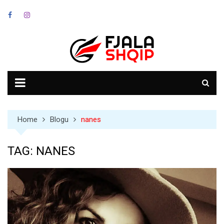
Skip
to
content
Home
Blogu
nanes
TAG:
NANES