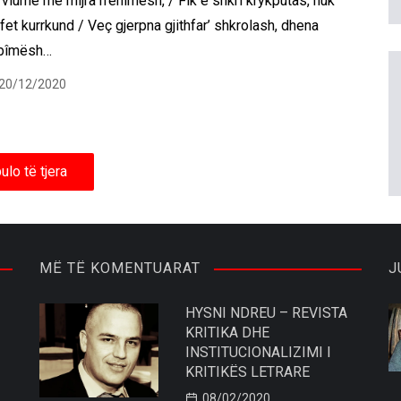
vlume me mijra rrënimesh, / Fik e shkrí krykputas, nuk
fet kurrkund / Veç gjerpna gjithfar’ shkrolash, dhena
bîmësh…
20/12/2020
ulo të tjera
MË TË KOMENTUARAT
J
HYSNI NDREU – REVISTA
KRITIKA DHE
INSTITUCIONALIZIMI I
KRITIKËS LETRARE
08/02/2020