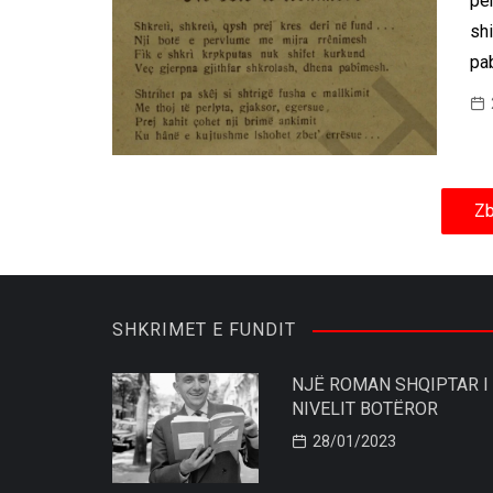
për
shi
pa
Zb
SHKRIMET E FUNDIT
NJË ROMAN SHQIPTAR I
NIVELIT BOTËROR
28/01/2023