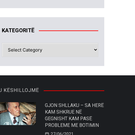
KATEGORITË
KATEGORITË
U KËSHILLOJMË
GJON SHLLAKU – SA HERË
KAM SHKRUE NË
GEGNISHT KAM PASË
PROBLEME ME BOTIMIN
27/06/2021