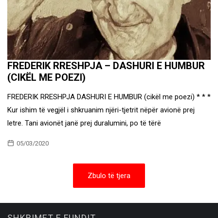
FREDERIK RRESHPJA – DASHURI E HUMBUR
(CIKËL ME POEZI)
FREDERIK RRESHPJA DASHURI E HUMBUR (cikël me poezi) * * *
Kur ishim të vegjël i shkruanim njëri-tjetrit nëpër avionë prej
letre. Tani avionët janë prej duralumini, po të tërë
05/03/2020
Zbulo të tjera
SHKRIMET E FUNDIT