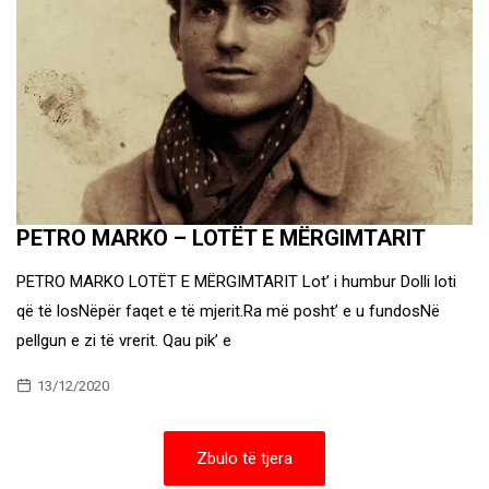
PETRO MARKO – LOTËT E MËRGIMTARIT
PETRO MARKO LOTËT E MËRGIMTARIT Lot’ i humbur Dolli loti
që të losNëpër faqet e të mjerit.Ra më posht’ e u fundosNë
pellgun e zi të vrerit. Qau pik’ e
13/12/2020
Zbulo të tjera