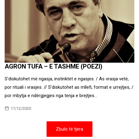
AGRON TUFA – E TASHME (POEZI)
S’diskutohet më ngasja, instinktet e ngasjes. / As vrasja vetë,
por rituali i vrasjes. // S’diskutohet as mllefi, format e urrejtjes, /
por mbytja e ndërgjegjes nga tenja e brejtjes…
17/12/2020
Zbulo të tjera