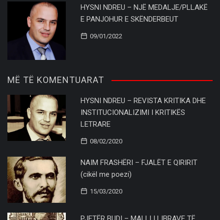
HYSNI NDREU – NJË MEDALJE/PLLAKË
E PANJOHUR E SKËNDERBEUT
09/01/2022
MË TË KOMENTUARAT
HYSNI NDREU – REVISTA KRITIKA DHE
INSTITUCIONALIZIMI I KRITIKËS
LETRARE
08/02/2020
NAIM FRASHËRI – FJALËT E QIRIRIT
(cikël me poezi)
15/03/2020
PJETËR BUDI – MALLI I LIBRAVE TË