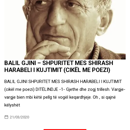
BALIL GJINI – SHPURITET MES SHIRASH
HARABELI I KUJTIMIT (CIKËL ME POEZI)
BALIL GJINI SHPURITET MES SHIRASH HARABELI I KUJTIMIT
(cikël me poezi) DITËLINDJE -1- Gjethe dhe zogj trillesh. Vargje-
vargje bien mbi këtë pellg të vogël keqardhjeje. Oh , si qajnë
këlyshët
21/03/2020