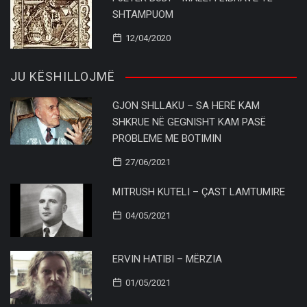
SHTAMPUOM
12/04/2020
JU KËSHILLOJMË
GJON SHLLAKU – SA HERË KAM
SHKRUE NË GEGNISHT KAM PASË
PROBLEME ME BOTIMIN
27/06/2021
MITRUSH KUTELI – ÇAST LAMTUMIRE
04/05/2021
ERVIN HATIBI – MËRZIA
01/05/2021