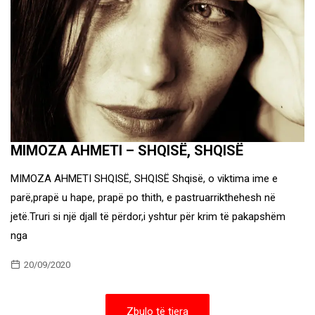
MIMOZA AHMETI – SHQISË, SHQISË
MIMOZA AHMETI SHQISË, SHQISË Shqisë, o viktima ime e
parë,prapë u hape, prapë po thith, e pastruarrikthehesh në
jetë.Truri si një djall të përdor,i yshtur për krim të pakapshëm
nga
20/09/2020
Zbulo të tjera