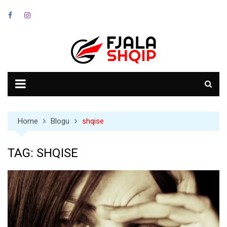
Skip
to
content
Home
Blogu
shqise
TAG:
SHQISE