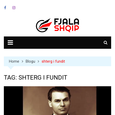
Skip
to
content
Home
Blogu
shterg i fundit
TAG:
SHTERG I FUNDIT