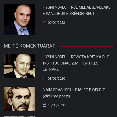
HYSNI NDREU – NJË MEDALJE/PLLAKË
E PANJOHUR E SKËNDERBEUT
09/01/2022
MË TË KOMENTUARAT
HYSNI NDREU – REVISTA KRITIKA DHE
INSTITUCIONALIZIMI I KRITIKËS
LETRARE
08/02/2020
NAIM FRASHËRI – FJALËT E QIRIRIT
(cikël me poezi)
15/03/2020