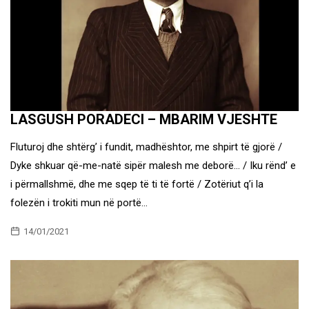
LASGUSH PORADECI – MBARIM VJESHTE
Fluturoj dhe shtërg’ i fundit, madhështor, me shpirt të gjorë /
Dyke shkuar që-me-natë sipër malesh me deborë… / Iku rënd’ e
i përmallshmë, dhe me sqep të ti të fortë / Zotëriut q’i la
folezën i trokiti mun në portë…
14/01/2021