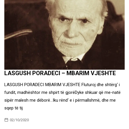
LASGUSH PORADECI – MBARIM VJESHTE
LASGUSH PORADECI MBARIM VJESHTE Fluturoj dhe shtërg‘ i
fundit, madhështor me shpirt të gjorëDyke shkuar që me-natë
sipër malesh me dëborë…Iku rënd‘ e i përmallshmë, dhe me
sqep të tij
02/10/2020