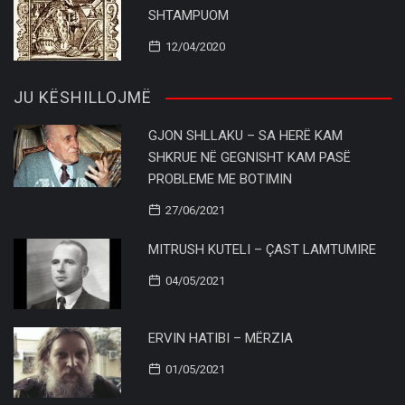
SHTAMPUOM
12/04/2020
JU KËSHILLOJMË
GJON SHLLAKU – SA HERË KAM
SHKRUE NË GEGNISHT KAM PASË
PROBLEME ME BOTIMIN
27/06/2021
MITRUSH KUTELI – ÇAST LAMTUMIRE
04/05/2021
ERVIN HATIBI – MËRZIA
01/05/2021