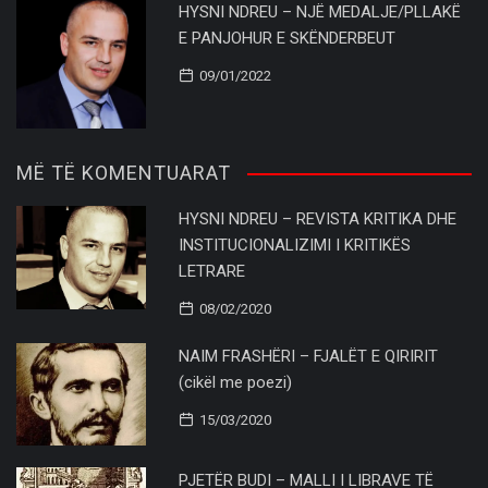
HYSNI NDREU – NJË MEDALJE/PLLAKË
E PANJOHUR E SKËNDERBEUT
09/01/2022
MË TË KOMENTUARAT
HYSNI NDREU – REVISTA KRITIKA DHE
INSTITUCIONALIZIMI I KRITIKËS
LETRARE
08/02/2020
NAIM FRASHËRI – FJALËT E QIRIRIT
(cikël me poezi)
15/03/2020
PJETËR BUDI – MALLI I LIBRAVE TË