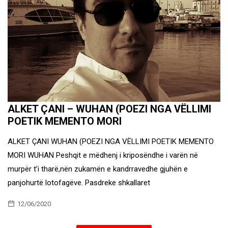
ALKET ÇANI – WUHAN (POEZI NGA VËLLIMI
POETIK MEMENTO MORI
ALKET ÇANI WUHAN (POEZI NGA VËLLIMI POETIK MEMENTO
MORI WUHAN Peshqit e mëdhenj i kriposëndhe i varën në
murpër t’i tharë,nën zukamën e kandrravedhe gjuhën e
panjohurtë lotofagëve. Pasdreke shkallaret
12/06/2020