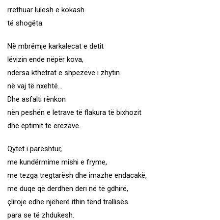
rrethuar lulesh e kokash
të shogëta.
Në mbrëmje karkalecat e detit
lëvizin ende nëpër kova,
ndërsa kthetrat e shpezëve i zhytin
në vaj të nxehtë…
Dhe asfalti rënkon
nën peshën e letrave të flakura të bixhozit
dhe eptimit të erëzave.
Qytet i pareshtur,
me kundërmime mishi e fryme,
me tezga tregtarësh dhe imazhe endacakë,
me duqe që derdhen deri në të gdhirë,
çliroje edhe njëherë ithin tënd trallisës
para se të zhdukesh.