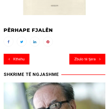
PËRHAPE FJALËN
Post
Kthehu
Zbulo të tjera
navigation
SHKRIME TË NGJASHME