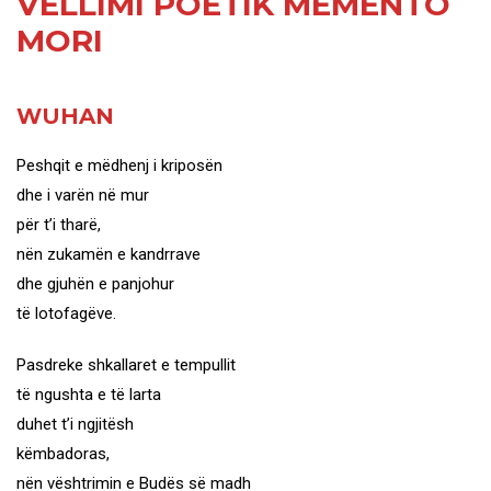
VËLLIMI POETIK MEMENTO
MORI
WUHAN
Peshqit e mëdhenj i kriposën
dhe i varën në mur
për t’i tharë,
nën zukamën e kandrrave
dhe gjuhën e panjohur
të lotofagëve.
Pasdreke shkallaret e tempullit
të ngushta e të larta
duhet t’i ngjitësh
këmbadoras,
nën vështrimin e Budës së madh