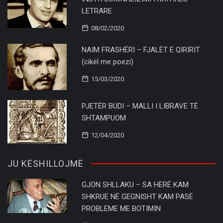
LETRARE
08/02/2020
NAIM FRASHËRI – FJALËT E QIRIRIT
(cikël me poezi)
15/03/2020
PJETËR BUDI – MALLI I LIBRAVE TË
SHTAMPUOM
12/04/2020
JU KËSHILLOJMË
GJON SHLLAKU – SA HERË KAM
SHKRUE NË GEGNISHT KAM PASË
PROBLEME ME BOTIMIN