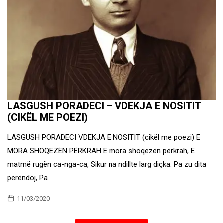
LASGUSH PORADECI – VDEKJA E NOSITIT
(CIKËL ME POEZI)
LASGUSH PORADECI VDEKJA E NOSITIT (cikël me poezi) E
MORA SHOQEZËN PËRKRAH E mora shoqezën përkrah, E
matmë rugën ca-nga-ca, Sikur na ndillte larg diçka. Pa zu dita
perëndoj, Pa
11/03/2020