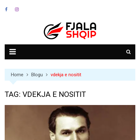
Skip
to
content
Home
Blogu
vdekja e nositit
TAG:
VDEKJA E NOSITIT