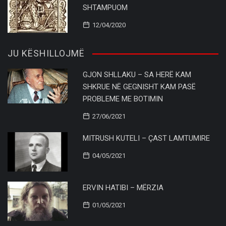
SHTAMPUOM
12/04/2020
JU KËSHILLOJMË
GJON SHLLAKU – SA HERË KAM
SHKRUE NË GEGNISHT KAM PASË
PROBLEME ME BOTIMIN
27/06/2021
MITRUSH KUTELI – ÇAST LAMTUMIRE
04/05/2021
ERVIN HATIBI – MËRZIA
01/05/2021