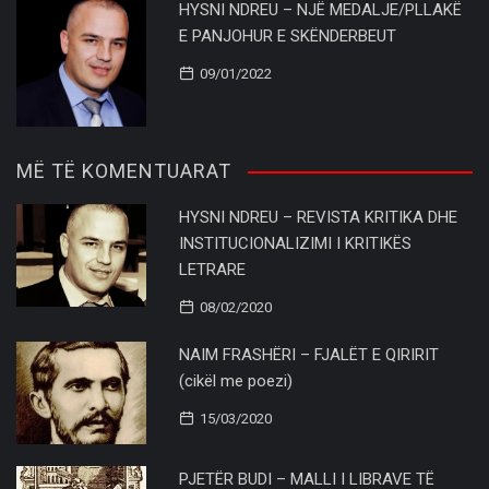
HYSNI NDREU – NJË MEDALJE/PLLAKË
E PANJOHUR E SKËNDERBEUT
09/01/2022
MË TË KOMENTUARAT
HYSNI NDREU – REVISTA KRITIKA DHE
INSTITUCIONALIZIMI I KRITIKËS
LETRARE
08/02/2020
NAIM FRASHËRI – FJALËT E QIRIRIT
(cikël me poezi)
15/03/2020
PJETËR BUDI – MALLI I LIBRAVE TË