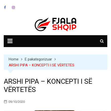
Skip
to
content
Home
E pakategorizuar
ARSHI PIPA – KONCEPTI I SË VËRTETËS
ARSHI PIPA – KONCEPTI I SË
VËRTETËS
09/10/2020