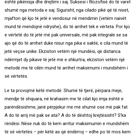
është pikënisja dhe drejtimi i saj. Suksesi i filozofisë do të varet
shumë nga metoda e saj. Sigurisht, nga cilado pikë që të niset,
mjafton që kjo të jetë e vendosur në mendimin (vetëm naivët
mund të mendojnë ndryshe), do të arrihet tek e vërteta. Por kjo
e vërtetë do të jetë më pak universale, më pak integrale se sa
ajo që do të arrihet duke nisur nga pika e saktë, e cila mund të
jetë veçse unike. Ekziston vetëm një mundësi, që distanca
ndërmjet dy pikave të jetë më e shkurtra, ekziston vetëm një
metodë me të cilën mund të arrihet maksimumi i mundshëm i
së vërtetës.
Le ta provojmë këtë metodë. Shumë të tjerë, përpara meje,
mendje të shquara, në krahasim me të cilat kjo imja është e
parëndësishme, janë përpjekur me më shumë ose më pak fat.
A do të arrij më pak se ata? A do të dështoj krejtësisht? S’ka
rëndësi. Nëse nuk do të kem arritur maksimumin e mundshëm
të së vërtetës – për këtë as që ëndërroj – edhe po të mos kem