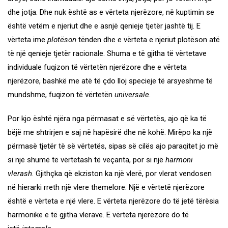
dhe jotja. Dhe nuk është as e vërteta njerëzore, në kuptimin se
është vetëm e njeriut dhe e asnjë qenieje tjetër jashtë tij. E
vërteta ime
plotëson
tënden dhe e vërteta e njeriut plotëson atë
të një qenieje tjetër racionale. Shuma e të gjitha të vërtetave
individuale fuqizon të vërtetën njerëzore dhe e vërteta
njerëzore, bashkë me atë të çdo lloj specieje të arsyeshme të
mundshme, fuqizon të vërtetën
universale
.
Por kjo është njëra nga përmasat e së vërtetës, ajo që ka të
bëjë me shtrirjen e saj në hapësirë dhe në kohë. Mirëpo ka një
përmasë tjetër të së vërtetës, sipas së cilës ajo paraqitet jo më
si një shumë të vërtetash të veçanta, por si një
harmoni
vlerash
. Gjithçka që ekziston ka një vlerë, por vlerat vendosen
në hierarki rreth një vlere themelore. Një e vërtetë njerëzore
është e vërteta e një vlere. E vërteta njerëzore do të jetë tërësia
harmonike e të gjitha vlerave. E vërteta njerëzore do të