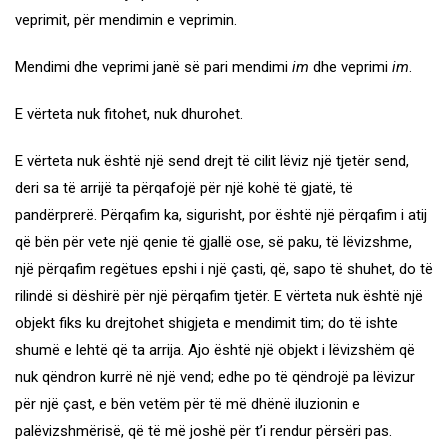
veprimit, për mendimin e veprimin.
Mendimi dhe veprimi janë së pari mendimi
im
dhe veprimi
im
.
E vërteta nuk fitohet, nuk dhurohet.
E vërteta nuk është një send drejt të cilit lëviz një tjetër send,
deri sa të arrijë ta përqafojë për një kohë të gjatë, të
pandërprerë. Përqafim ka, sigurisht, por është një përqafim i atij
që bën për vete një qenie të gjallë ose, së paku, të lëvizshme,
një përqafim regëtues epshi i një çasti, që, sapo të shuhet, do të
rilindë si dëshirë për një përqafim tjetër. E vërteta nuk është një
objekt fiks ku drejtohet shigjeta e mendimit tim; do të ishte
shumë e lehtë që ta arrija. Ajo është një objekt i lëvizshëm që
nuk qëndron kurrë në një vend; edhe po të qëndrojë pa lëvizur
për një çast, e bën vetëm për të më dhënë iluzionin e
palëvizshmërisë, që të më joshë për t’i rendur përsëri pas.