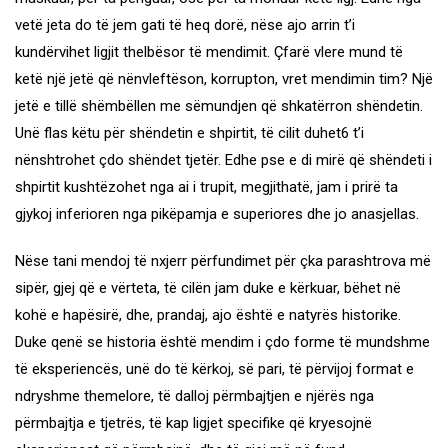
vetë jeta do të jem gati të heq dorë, nëse ajo arrin t’i
kundërvihet ligjit thelbësor të mendimit. Çfarë vlere mund të
ketë një jetë që nënvleftëson, korrupton, vret mendimin tim? Një
jetë e tillë shëmbëllen me sëmundjen që shkatërron shëndetin.
Unë flas këtu për shëndetin e shpirtit, të cilit duhet6 t’i
nënshtrohet çdo shëndet tjetër. Edhe pse e di mirë që shëndeti i
shpirtit kushtëzohet nga ai i trupit, megjithatë, jam i prirë ta
gjykoj inferioren nga pikëpamja e superiores dhe jo anasjellas.
Nëse tani mendoj të nxjerr përfundimet për çka parashtrova më
sipër, gjej që e vërteta, të cilën jam duke e kërkuar, bëhet në
kohë e hapësirë, dhe, prandaj, ajo është e natyrës historike.
Duke qenë se historia është mendim i çdo forme të mundshme
të eksperiencës, unë do të kërkoj, së pari, të përvijoj format e
ndryshme themelore, të dalloj përmbajtjen e njërës nga
përmbajtja e tjetrës, të kap ligjet specifike që kryesojnë