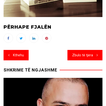
PËRHAPE FJALËN
Post
Kthehu
Zbulo të tjera
navigation
SHKRIME TË NGJASHME