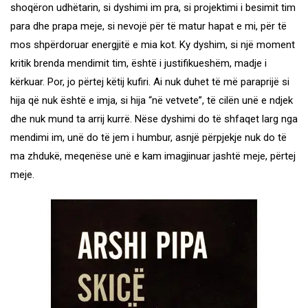
shoqëron udhëtarin, si dyshimi im pra, si projektimi i besimit tim
para dhe prapa meje, si nevojë për të matur hapat e mi, për të
mos shpërdoruar energjitë e mia kot. Ky dyshim, si një moment
kritik brenda mendimit tim, është i justifikueshëm, madje i
kërkuar. Por, jo përtej këtij kufiri. Ai nuk duhet të më paraprijë si
hija që nuk është e imja, si hija “në vetvete”, të cilën unë e ndjek
dhe nuk mund ta arrij kurrë. Nëse dyshimi do të shfaqet larg nga
mendimi im, unë do të jem i humbur, asnjë përpjekje nuk do të
ma zhdukë, meqenëse unë e kam imagjinuar jashtë meje, përtej
meje.