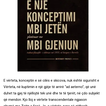
E vërteta, konceptin e së cilës e skicova, nuk është sigurisht e
Vërteta, në kuptimin e një gjëje të arrirë “ad aeterno”, që unë
duhet ta gjej të njëllojtë tek unë dhe te të tjerët, në çdo subjekt
që mendon. Kjo lloj e vërtete transcendentale ngjason
shumë
me
Zotin e fesë. Jo, e vërteta, para së gjithash