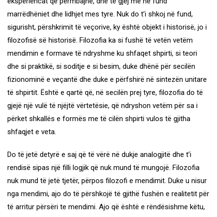
eksperiencat që përmbajnë, dhe të gjej më në fund
marrëdhëniet dhe lidhjet mes tyre. Nuk do t’i shkoj në fund,
sigurisht, përshkrimit të veçorive, ky është objekt i historisë, jo i
filozofisë së historisë. Filozofia ka si fushë të vetën vetëm
mendimin e formave të ndryshme ku shfaqet shpirti, si teori
dhe si praktikë, si soditje e si besim, duke dhënë për secilën
fizionominë e veçantë dhe duke e përfshirë në sintezën unitare
të shpirtit. Është e qartë që, në secilën prej tyre, filozofia do të
gjejë një vulë të njëjtë vërtetësie, që ndryshon vetëm për sa i
përket shkallës e formës me të cilën shpirti vulos të gjitha
shfaqjet e veta.
Do të jetë detyrë e saj që të vërë në dukje analogjitë dhe t’i
rendisë sipas një filli logjik që nuk mund të mungojë. Filozofia
nuk mund të jetë tjetër, përpos filozofi e mendimit. Duke u nisur
nga mendimi, ajo do të përshkojë të gjithë fushën e realitetit për
të arritur përsëri te mendimi. Ajo që është e rëndësishme këtu,