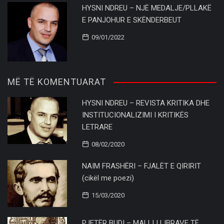
HYSNI NDREU – NJË MEDALJE/PLLAKË
E PANJOHUR E SKËNDERBEUT
09/01/2022
MË TË KOMENTUARAT
HYSNI NDREU – REVISTA KRITIKA DHE
INSTITUCIONALIZIMI I KRITIKËS
LETRARE
08/02/2020
NAIM FRASHËRI – FJALËT E QIRIRIT
(cikël me poezi)
15/03/2020
PJETËR BUDI – MALLI I LIBRAVE TË