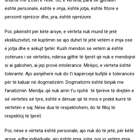
është
personale
, është e
imja
, është
jotja
, është fitore e
personit njerëzor dhe, pra, është
njerëzore
.
Por, pikërisht për këtë arsye, e vërteta nuk mund të jetë
ekskluzivitet, në kuptimin se ajo duhet të jetë vetëm e imja ose
e jotja dhe e askujt tjetër. Kush mendon se vetëm ai është
zotërues i së vërtetës, ndërsa gjithë të tjerët që nuk e mendojnë
si ai gabohen, ai jep provë intolerance. Mirëpo, e vërteta është
tolerante. Ajo asnjëherë nuk do t’i kapërcejë kufijtë e tolerancës
për të kaluar në dogmatizëm. Dogmatizmi është binjak me
fanatizmin. Mendja ;që nuk arrin t’u njohë të tjerëve të drejtën e
së vërtetës së tyre, është e dënuar që të mos e prekë kurrë të
vërtetën e saj. Nëse dua të respektohem, do të filloj të
respektoj të tjerët.
Por, nëse e vërteta është personale, ajo nuk do të jetë, për këtë
arsye, edhe individuale: ajo është imja, jotja, por jo vetëm imja