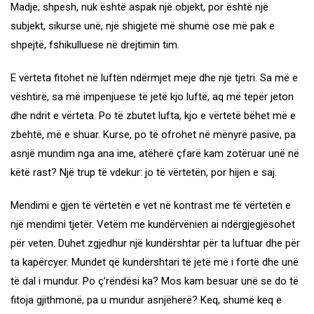
Madje, shpesh, nuk është aspak një objekt, por është një
subjekt, sikurse unë, një shigjetë më shumë ose më pak e
shpejtë, fshikulluese në drejtimin tim.
E vërteta fitohet në luftën ndërmjet meje dhe një tjetri. Sa më e
vështirë, sa më impenjuese të jetë kjo luftë, aq më tepër jeton
dhe ndrit e vërteta. Po të zbutet lufta, kjo e vërtetë bëhet më e
zbehtë, më e shuar. Kurse, po të ofrohet në mënyrë pasive, pa
asnjë mundim nga ana ime, atëherë çfarë kam zotëruar unë në
këtë rast? Një trup të vdekur: jo të vërtetën, por hijen e saj.
Mendimi e gjen të vërtetën e vet në kontrast me të vërtetën e
një mendimi tjetër. Vetëm me kundërvënien ai ndërgjegjësohet
për veten. Duhet zgjedhur një kundërshtar për ta luftuar dhe për
ta kapërcyer. Mundet që kundërshtari të jetë më i fortë dhe unë
të dal i mundur. Po ç’rëndësi ka? Mos kam besuar unë se do të
fitoja gjithmonë, pa u mundur asnjëherë? Keq, shumë keq e