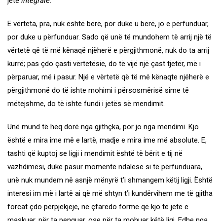
jetë
integrale
.
E vërteta, pra, nuk është bërë, por duke u bërë, jo e përfunduar,
por duke u përfunduar. Sado që unë të mundohem të arrij një të
vërtetë që të më kënaqë njëherë e përgjithmonë, nuk do ta arrij
kurrë; pas çdo çasti vërtetësie, do të vijë një çast tjetër, më i
përparuar, më i pasur. Një e vërtetë që të më kënaqte njëherë e
përgjithmonë do të ishte mohimi i përsosmërisë sime të
mëtejshme, do të ishte fundi i jetës së mendimit.
Unë mund të heq dorë nga gjithçka, por jo nga mendimi. Kjo
është e mira ime më e lartë, madje e mira ime më absolute. E,
tashti që kuptoj se ligji i mendimit është të bërit e tij në
vazhdimësi, duke pasur momente ndalese si të përfunduara,
unë nuk mundem në asnjë mënyrë t’i shmangem këtij ligji. Është
interesi im më i lartë ai që më shtyn t’i kundërvihem me të gjitha
forcat çdo përpjekjeje, në çfarëdo forme që kjo të jetë e
maskuar, për ta penguar, ose për ta mohuar këtë ligj. Edhe nga