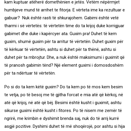
kam kuptuar atëherë domethënien e jetës. Vetëm nëpërmjet
humbjeve mund të arrihet te fitorja. E vërteta ime ka rezultuar e
gabuar? Nuk është rasti të shkurajohem. Gabimi është vetë
tharmi i së vërtetës: të vërtetën time do ta krijoj duke korrigjuar
gabimet dhe duke i kapërcyer ata. Guxim pra! Duhet të kem
guxim, shumë guxim për ta arritur të vërtetën. Duhet guxim për
të kërkuar të vërtetën, ashtu si duhet për ta thënë, ashtu si
duhet për ta mbrojtur. Dhe, a nuk është maksimumi i guximit që
të pranosh gabimin tënd? Një element guximi i domosdoshëm
për ta ndërtuar të vërtetën.
Po si do ta kem këtë guxim? Do ta kem po të mos kem besim
te vetja, po të besoj me të gjitha forcat e mia atë që kërkoj, në
atë që krijoj, në atë që bëj. Besimi është kusht i guximit, ashtu
sikurse guximi është kusht i fitores. Po të nisem me zemër të
ngrirë, me krimbin e dyshimit brenda saj, nuk do të arrij kurrë
asgjë pozitive. Dyshimi duhet të më shoqërojë, por ashtu si hija