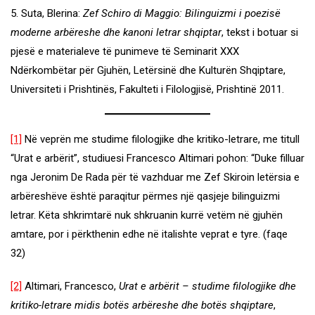
5. Suta, Blerina:
Zef Schiro di Maggio: Bilinguizmi i poezisë
moderne arbëreshe dhe kanoni letrar shqiptar
, tekst i botuar si
pjesë e materialeve të punimeve të Seminarit XXX
Ndërkombëtar për Gjuhën, Letërsinë dhe Kulturën Shqiptare,
Universiteti i Prishtinës, Fakulteti i Filologjisë, Prishtinë 2011.
[1]
Në veprën me studime filologjike dhe kritiko-letrare, me titull
“Urat e arbërit”, studiuesi Francesco Altimari pohon: “Duke filluar
nga Jeronim De Rada për të vazhduar me Zef Skiroin letërsia e
arbëreshëve është paraqitur përmes një qasjeje bilinguizmi
letrar. Këta shkrimtarë nuk shkruanin kurrë vetëm në gjuhën
amtare, por i përkthenin edhe në italishte veprat e tyre. (faqe
32)
[2]
Altimari, Francesco,
Urat e arbërit – studime filologjike dhe
kritiko-letrare midis botës arbëreshe dhe botës shqiptare
,