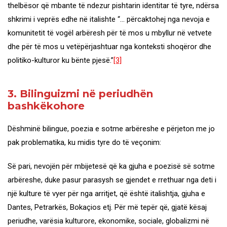
thelbësor që mbante të ndezur pishtarin identitar të tyre, ndërsa
shkrimi i veprës edhe në italishte “… përcaktohej nga nevoja e
komunitetit të vogël arbëresh për të mos u mbyllur në vetvete
dhe për të mos u vetëpërjashtuar nga konteksti shoqëror dhe
politiko-kulturor ku bënte pjesë.”
[3]
3. Bilinguizmi në periudhën
bashkëkohore
Dëshminë bilingue, poezia e sotme arbëreshe e përjeton me jo
pak problematika, ku midis tyre do të veçonim:
Së pari, nevojën për mbijetesë që ka gjuha e poezisë së sotme
arbëreshe, duke pasur parasysh se gjendet e rrethuar nga deti i
një kulture të vyer për nga arritjet, që është italishtja, gjuha e
Dantes, Petrarkës, Bokaçios etj. Për më tepër që, gjatë kësaj
periudhe, varësia kulturore, ekonomike, sociale, globalizmi në