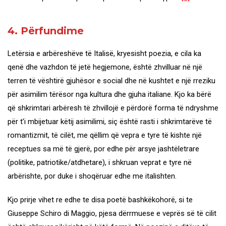
4. Përfundime
Letërsia e arbëreshëve të Italisë, kryesisht poezia, e cila ka
qenë dhe vazhdon të jetë hegjemone, është zhvilluar në një
terren të vështirë gjuhësor e social dhe në kushtet e një rreziku
për asimilim tërësor nga kultura dhe gjuha italiane. Kjo ka bërë
që shkrimtari arbëresh të zhvillojë e përdorë forma të ndryshme
për t’i mbijetuar këtij asimilimi, siç është rasti i shkrimtarëve të
romantizmit, të cilët, me qëllim që vepra e tyre të kishte një
receptues sa më të gjerë, por edhe për arsye jashtëletrare
(politike, patriotike/atdhetare), i shkruan veprat e tyre në
arbërishte, por duke i shoqëruar edhe me italishten.
Kjo prirje vihet re edhe te disa poetë bashkëkohorë, si te
Giuseppe Schiro di Maggio, pjesa dërrmuese e veprës së të cilit