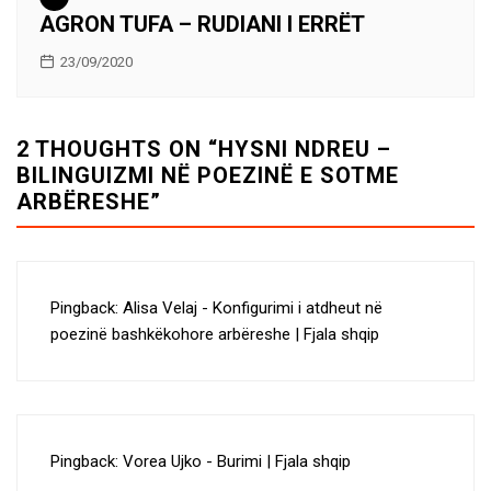
AGRON TUFA – RUDIANI I ERRËT
23/09/2020
2 THOUGHTS ON “
HYSNI NDREU –
BILINGUIZMI NË POEZINË E SOTME
ARBËRESHE
”
Pingback:
Alisa Velaj - Konfigurimi i atdheut në
poezinë bashkëkohore arbëreshe | Fjala shqip
Pingback:
Vorea Ujko - Burimi | Fjala shqip