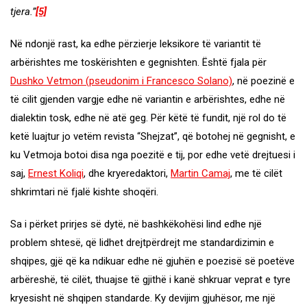
tjera.”
[5]
Në ndonjë rast, ka edhe përzierje leksikore të variantit të
arbërishtes me toskërishten e gegnishten. Është fjala për
Dushko Vetmon (pseudonim i Francesco Solano)
, në poezinë e
të cilit gjenden vargje edhe në variantin e arbërishtes, edhe në
dialektin tosk, edhe në atë geg. Për këtë të fundit, një rol do të
ketë luajtur jo vetëm revista “Shejzat”, që botohej në gegnisht, e
ku Vetmoja botoi disa nga poezitë e tij, por edhe vetë drejtuesi i
saj,
Ernest Koliqi
, dhe kryeredaktori,
Martin Camaj
, me të cilët
shkrimtari në fjalë kishte shoqëri.
Sa i përket prirjes së dytë, në bashkëkohësi lind edhe një
problem shtesë, që lidhet drejtpërdrejt me standardizimin e
shqipes, gjë që ka ndikuar edhe në gjuhën e poezisë së poetëve
arbëreshë, të cilët, thuajse të gjithë i kanë shkruar veprat e tyre
kryesisht në shqipen standarde. Ky devijim gjuhësor, me një