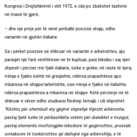
Kongresi i Drejtshkrimit i vitit 1972, e cila po zbatohet tashmë
në masë të gjerë,
– dhe një prirje për të vënë përballë poezisë shqip, edhe
variantin në gjuhën italiane.
Sa i përket poezisë së shkruar në variantin e arbërishtes, ajo
paraqet një farë vështirësie në të kuptuar, pasi leksiku i saj vjen
shpesh i përzier me fjalë italiane, turke e greke; në raste të tjera,
rrënja e fjalës është në greqishte, ndërsa prapashtesa apo
mbaresa në shqipe/arbërishte, ose rrënja e fjalës në italishte,
ndërsa prapashtesa a mbaresa në shqipe. Këtë përzierje në të
shkruar e vëren edhe studiuesi Rexhep Ismajli, i cili shprehet:
“Kështu për shembull aty gjejmë shprehje thjesht arbëreshe,
pastaj fjalë turke të përbashkëta vetëm për dialektet e trungut,
pastaj elemente morfologjike-leksikore të gegërishtes, prosede
sintaksore të toskërishtes që dallojnë nga arbërishtja, e të