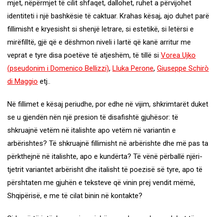
mjet, nëpërmjet të cilit shfaqet, dallohet, ruhet a përvijohet
identiteti i një bashkësie të caktuar. Krahas kësaj, ajo duhet parë
fillimisht e kryesisht si shenjë letrare, si estetikë, si letërsi e
mirëfilltë, gjë që e dëshmon niveli i lartë që kanë arritur me
veprat e tyre disa poetëve të atjeshëm, të tillë si
Vorea Ujko
(pseudonim i Domenico Bellizzi)
,
Lluka Perone
,
Giuseppe Schirò
di Maggio
etj..
Në fillimet e kësaj periudhe, por edhe në vijim, shkrimtarët duket
se u gjendën nën një presion të disafishtë gjuhësor: të
shkruajnë vetëm në italishte apo vetëm në variantin e
arbërishtes? Të shkruajnë fillimisht në arbërishte dhe më pas ta
përkthejnë në italishte, apo e kundërta? Të vënë përballë njëri-
tjetrit variantet arbërisht dhe italisht të poezisë së tyre, apo të
përshtaten me gjuhën e teksteve që vinin prej vendit mëmë,
Shqipërisë, e me të cilat binin në kontakte?