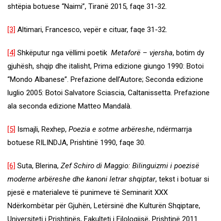
shtëpia botuese “Naimi”, Tiranë 2015, faqe 31-32.
[3]
Altimari, Francesco, vepër e cituar, faqe 31-32.
[4]
Shkëputur nga vëllimi poetik
Metaforë – vjersha
, botim dy
gjuhësh, shqip dhe italisht, Prima edizione giungo 1990: Botoi
“Mondo Albanese”. Prefazione dell’Autore; Seconda edizione
luglio 2005: Botoi Salvatore Sciascia, Caltanissetta. Prefazione
ala seconda edizione Matteo Mandalà.
[5]
Ismajli, Rexhep,
Poezia e sotme arbëreshe
, ndërmarrja
botuese RILINDJA, Prishtinë 1990, faqe 30.
[6]
Suta, Blerina,
Zef Schiro di Maggio: Bilinguizmi i poezisë
moderne arbëreshe dhe kanoni letrar shqiptar
, tekst i botuar si
pjesë e materialeve të punimeve të Seminarit XXX
Ndërkombëtar për Gjuhën, Letërsinë dhe Kulturën Shqiptare,
Universiteti i Prishtinës, Fakulteti i Filologjisë, Prishtinë 2011.