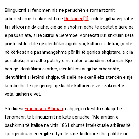
Bilinguizmi si fenomen nis në periudhën e romantizmit
arbëresh, më konkretisht me
De Radën
[1]
, i cili të gjitha veprat e
tij i shkroi në dy gjuhë, gjë që e shohim edhe te poetët e tjerë që
e pasuan atë, si te Skiroi a Serembe. Konteksti kur shkruan këta
poetë ishte i tillë që identifikimi gjuhësor, kulturor e letrar, çonte
në kërkesën e pashmangshme për liri të qenies shqiptare, e cila
për shekuj me radhë pati hyrë në natën e sundimit otoman. Kjo
bëri që identifikimi si arbër, identifikimi si gjuhë arbërishte,
identifikimi si letërsi shqipe, të sjellë në skenë ekzistencën e një
kombi dhe të një qenieje që kishte kulturën e vet, zakonet e
veta, gjuhën e vet.
Studiuesi
Francesco Altimari
, i shpjegon kështu shkaqet e
fenomenit të bilinguizmit në këtë periudhë: “Me arritjen e
bashkimit të Italisë në vitin 1861 shumë intelektualë arbëreshë…
i përqendruan energjitë e tyre letrare, kulturore dhe politike në