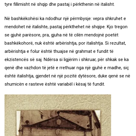
tyre fillimisht në shqip dhe pastaj i përkthenin në italisht.
Në bashkëkohësi ka ndodhur një përmbysje: vepra shkruhet e
mendohet në italishte, pastaj përkthehet në shqipe. Kjo tregon
se gjuhë parësore, pra, gjuha në të cilën mendojnë poetët
bashkëkohorë, nuk është arbërishtja, por italishtja. Si rezultat,
arbërishtja e folur është thuajse në grahmat e fundit të
ekzistencës së saj. Ndërsa si ligjërim i shkruar, për shkak se ka
qenë dhe vazhdon të jetë e rrethuar nga një gjuhë e madhe, siç
është italishtja, gjendet në një pozitë dytësore, duke qenë se në
shumicën e rasteve është variabël i kësaj të fundit.