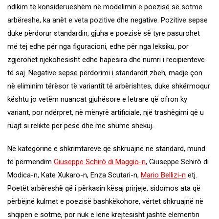
ndikim të konsiderueshëm në modelimin e poezisë së sotme
arbëreshe, ka anët e veta pozitive dhe negative. Pozitive sepse
duke përdorur standardin, gjuha e poezisë së tyre pasurohet
më tej edhe për nga figuracioni, edhe për nga leksiku, por
zgjerohet njëkohësisht edhe hapësira dhe numri i recipientëve
të saj. Negative sepse përdorimi i standardit zbeh, madje çon
në eliminim tërësor të variantit të arbërishtes, duke shkërmoqur
kështu jo vetëm nuancat gjuhësore e letrare që ofron ky
variant, por ndërpret, në mënyrë artificiale, një trashëgimi që u
ruajt si relikte për pesë dhe më shumë shekuj.
Në kategorinë e shkrimtarëve që shkruajnë në standard, mund
të përmendim
Giuseppe Schirò di Maggio-n
, Giuseppe Schirò di
Modica-n, Kate Xukaro-n, Enza Scutari-n,
Mario Bellizi-n
etj.
Poetët arbëreshë që i përkasin kësaj prirjeje, sidomos ata që
përbëjnë kulmet e poezisë bashkëkohore, vërtet shkruajnë në
shqipen e sotme, por nuk e lënë krejtësisht jashtë elementin