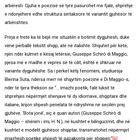
arbëresh. Gjuha e poezisë së tyre pasurohet me fjalë, shprehje
e ndonjëherë edhe struktura sintaksore të variantit gjuhësor të
arbërishtes.
Prirja e tretë ka të bëjë me situatën e botimit dygjuhësh, duke
vënë përballë tekstit shqip, atë në italishte. Shquhet për këtë,
njëri ndër kulmet e kësaj letërsie, Giuseppe Schirò di Maggio,
pjesa më e madhe e veprës së të cilit, është e shkruar në
variante dygjuhëshe. Sa i përket këtij fenomeni, studiuesja
Blerina Suta, ndërsa merr në shqyrtim poezinë e Di Maggio-s,
ndër të tjera thekson se “… imazhi poetik, falë luksit të
shprehjes nëpërmjet shenjave të dy idiomave, shqiptare dhe
italiane, krijon shpesh penelata të ndryshme në secilën prej
gjuhëve. ‘Bota jonë’, siç e quan autori (Giuseppe Schirò di
Maggio – shënim i imi, H. N.), në kushtet e bilinguizmit, dhe në
kushtet e modelit gjuhësor shqiptar, transmetohet nëpërmjet
imazhesh poetike shpesh të pazakonta për shqipen.”
[6]