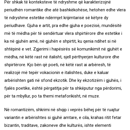
Për shkak të konteksteve të ndryshme që karakterizojnë
periudhën romantike dhe atë bashkëkohëse, hetohen edhe vlera
të ndryshme estetike ndërmjet krijimtarisë së këtyre dy
periudhave. Gjuha e artit, pra edhe gjuha e poezisë, mundësitë
më të mëdha për të sendërtuar vlera shpirtërore dhe estetike i
ka në gjuhën amë, në gjuhën e shpirtit, ku qenia ndihet si në
shtëpinë e vet. Zgjerimi i hapësirës së komunikimit në gjuhët e
mëdha, në këtë rast në italisht, sjell përthyerjen kulturore dhe
shpirtërore. Kjo bën që poeti, në këtë rast ai arbëresh, të
realizojë më tepër vokacionin e italishtes, duke e kaluar
arbërishten gati në sfond ekzotik. Dhe ky ekzotizëm i gjuhës, i
fjalës poetike, është përgatitja për ta shkëputur nga përdorimi,
për ta mbyllur, po ta themi metaforikisht, në muze.
Në romantizëm, shkrimi në shqip i veprës bëhej për të ruajtur
variantin e arbërishtes si gjuhë amtare, e cila, krahas ritit fetar
bizantin, traditave, zakoneve dhe kulturës, ishte elementi