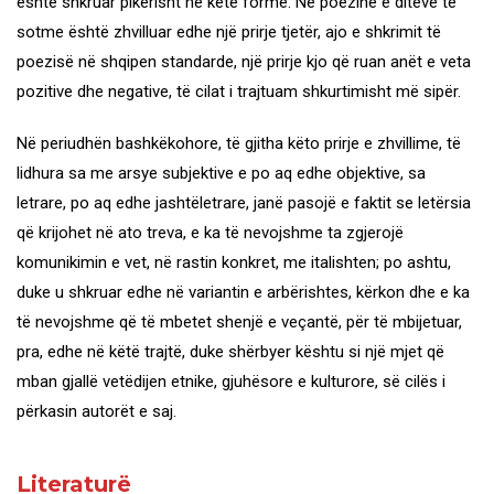
është shkruar pikërisht në këtë formë. Në poezinë e ditëve të
sotme është zhvilluar edhe një prirje tjetër, ajo e shkrimit të
poezisë në shqipen standarde, një prirje kjo që ruan anët e veta
pozitive dhe negative, të cilat i trajtuam shkurtimisht më sipër.
Në periudhën bashkëkohore, të gjitha këto prirje e zhvillime, të
lidhura sa me arsye subjektive e po aq edhe objektive, sa
letrare, po aq edhe jashtëletrare, janë pasojë e faktit se letërsia
që krijohet në ato treva, e ka të nevojshme ta zgjerojë
komunikimin e vet, në rastin konkret, me italishten; po ashtu,
duke u shkruar edhe në variantin e arbërishtes, kërkon dhe e ka
të nevojshme që të mbetet shenjë e veçantë, për të mbijetuar,
pra, edhe në këtë trajtë, duke shërbyer kështu si një mjet që
mban gjallë vetëdijen etnike, gjuhësore e kulturore, së cilës i
përkasin autorët e saj.
Literaturë