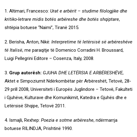
1. Altimari, Francesco:
Urat e arbërit – studime filologjike dhe
kritiko-letrare midis botës arbëreshe dhe botës shqiptare
,
shtëpia botuese “Naimi”, Tiranë 2015.
2. Berisha, Anton, Nikë:
Interpretime të letërsisë së arbëreshëve
të Italisë
, me paraqitje të Domenico Corradini H. Broussard,
Luigi Pellegrini Editore – Cosenza, Italy, 2008.
3.
Grup autorësh:
GJUHA DHE LETËRSIA E ARBËRESHËVE
,
Aktet e Simpoziumit Ndërkombëtar për Arbëreshët, Tetovë, 28-
29 prill 2008, Universiteti i Europës Juglindore – Tetovë, Fakulteti
i Gjuhëve, Kulturave dhe Komunikimit, Katedra e Gjuhës dhe e
Letërsisë Shqipe, Tetovë 2011.
4. Ismajli, Rexhep:
Poezia e sotme arbëreshe
, ndërmarrja
botuese RILINDJA, Prishtinë 1990.