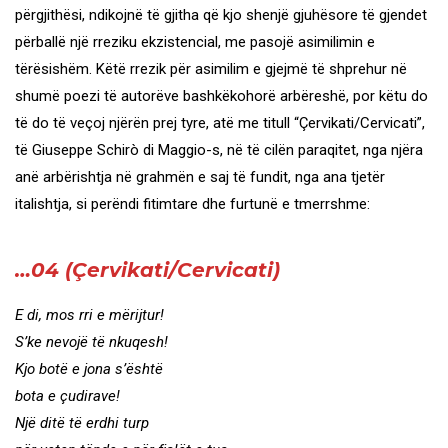
përgjithësi, ndikojnë të gjitha që kjo shenjë gjuhësore të gjendet
përballë një rreziku ekzistencial, me pasojë asimilimin e
tërësishëm. Këtë rrezik për asimilim e gjejmë të shprehur në
shumë poezi të autorëve bashkëkohorë arbëreshë, por këtu do
të do të veçoj njërën prej tyre, atë me titull “Çervikati/Cervicati”,
të Giuseppe Schirò di Maggio-s, në të cilën paraqitet, nga njëra
anë arbërishtja në grahmën e saj të fundit, nga ana tjetër
italishtja, si perëndi fitimtare dhe furtunë e tmerrshme:
…04 (Çervikati/Cervicati)
E di, mos rri e mërijtur!
S’ke nevojë të nkuqesh!
Kjo botë e jona s’është
bota e çudirave!
Një ditë të erdhi turp