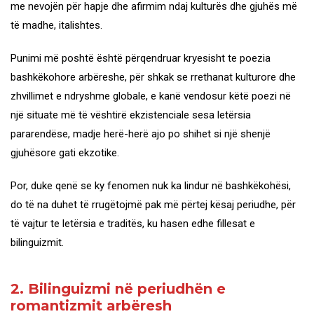
me nevojën për hapje dhe afirmim ndaj kulturës dhe gjuhës më
të madhe, italishtes.
Punimi më poshtë është përqendruar kryesisht te poezia
bashkëkohore arbëreshe, për shkak se rrethanat kulturore dhe
zhvillimet e ndryshme globale, e kanë vendosur këtë poezi në
një situate më të vështirë ekzistenciale sesa letërsia
pararendëse, madje herë-herë ajo po shihet si një shenjë
gjuhësore gati ekzotike.
Por, duke qenë se ky fenomen nuk ka lindur në bashkëkohësi,
do të na duhet të rrugëtojmë pak më përtej kësaj periudhe, për
të vajtur te letërsia e traditës, ku hasen edhe fillesat e
bilinguizmit.
2. Bilinguizmi në periudhën e
romantizmit arbëresh