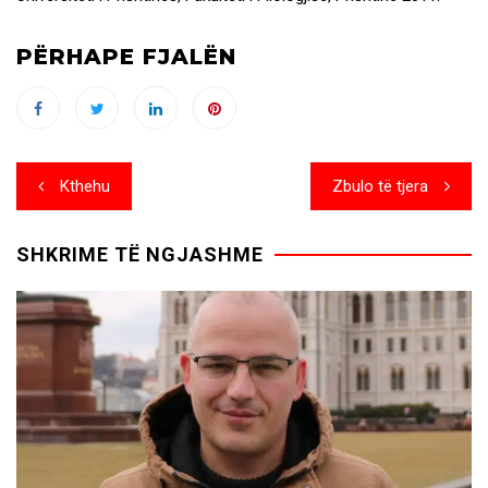
PËRHAPE FJALËN
Post
Kthehu
Zbulo të tjera
navigation
SHKRIME TË NGJASHME