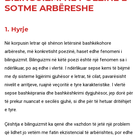
SOTME ARBËRESHE
1. Hyrje
Në korpusin letrar që shënon letërsinë bashkëkohore
arbëreshe, më konkretisht poezinë, haset edhe fenomeni i
bilinguizmit. Bilinguizmi në këtë poezi është një fenomen sa i
ndërlikuar, po aq edhe i vlertë. I ndërlikuar sepse kemi të bëjmë
me dy sisteme ligjërimi gjuhësor e letrar, të cilat, pavarësisht
nivelit e arritjeve, ruajnë veçoritë e tyre karakteristike. I vlertë
sepse bashkëprania dhe bashkëshkrimi dygjuhësor, jep dorë për
të prekur nuancat e secilës gjuhë, si dhe për të hetuar dritëhijet
e tyre.
Çështja e bilinguizmit ka qenë dhe vazhdon të jetë një problem
që lidhet jo vetëm me fatin ekzistencial të arbërishtes, por edhe