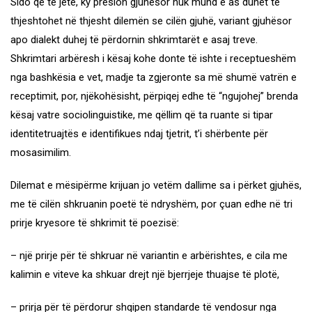
Sido që të jetë, ky presion gjuhësor nuk mund e as duhet të
thjeshtohet në thjesht dilemën se cilën gjuhë, variant gjuhësor
apo dialekt duhej të përdornin shkrimtarët e asaj treve.
Shkrimtari arbëresh i kësaj kohe donte të ishte i receptueshëm
nga bashkësia e vet, madje ta zgjeronte sa më shumë vatrën e
receptimit, por, njëkohësisht, përpiqej edhe të “ngujohej” brenda
kësaj vatre sociolinguistike, me qëllim që ta ruante si tipar
identitetruajtës e identifikues ndaj tjetrit, t’i shërbente për
mosasimilim.
Dilemat e mësipërme krijuan jo vetëm dallime sa i përket gjuhës,
me të cilën shkruanin poetë të ndryshëm, por çuan edhe në tri
prirje kryesore të shkrimit të poezisë:
– një prirje për të shkruar në variantin e arbërishtes, e cila me
kalimin e viteve ka shkuar drejt një bjerrjeje thuajse të plotë,
– prirja për të përdorur shqipen standarde të vendosur nga