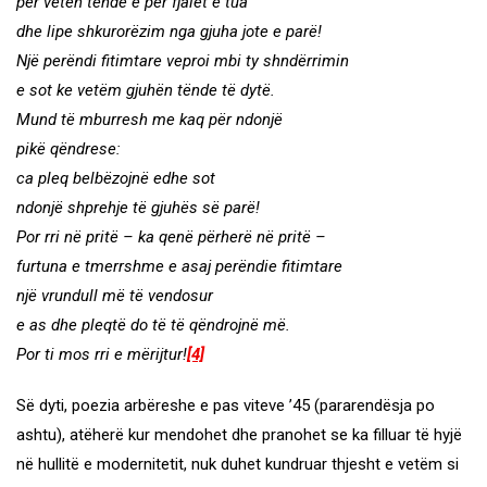
për veten tënde e për fjalët e tua
dhe lipe shkurorëzim nga gjuha jote e parë!
Një perëndi fitimtare veproi mbi ty shndërrimin
e sot ke vetëm gjuhën tënde të dytë.
Mund të mburresh me kaq për ndonjë
pikë qëndrese:
ca pleq belbëzojnë edhe sot
ndonjë shprehje të gjuhës së parë!
Por rri në pritë – ka qenë përherë në pritë –
furtuna e tmerrshme e asaj perëndie fitimtare
një vrundull më të vendosur
e as dhe pleqtë do të të qëndrojnë më.
Por ti mos rri e mërijtur!
[4]
Së dyti, poezia arbëreshe e pas viteve ’45 (pararendësja po
ashtu), atëherë kur mendohet dhe pranohet se ka filluar të hyjë
në hullitë e modernitetit, nuk duhet kundruar thjesht e vetëm si