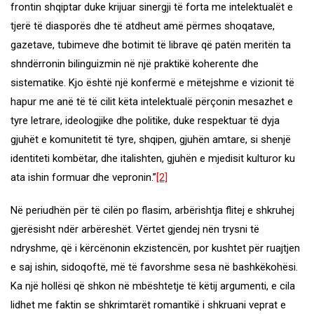
frontin shqiptar duke krijuar sinergji të forta me intelektualët e
tjerë të diasporës dhe të atdheut amë përmes shoqatave,
gazetave, tubimeve dhe botimit të librave që patën meritën ta
shndërronin bilinguizmin në një praktikë koherente dhe
sistematike. Kjo është një konfermë e mëtejshme e vizionit të
hapur me anë të të cilit këta intelektualë përçonin mesazhet e
tyre letrare, ideologjike dhe politike, duke respektuar të dyja
gjuhët e komunitetit të tyre, shqipen, gjuhën amtare, si shenjë
identiteti kombëtar, dhe italishten, gjuhën e mjedisit kulturor ku
ata ishin formuar dhe vepronin.”
[2]
Në periudhën për të cilën po flasim, arbërishtja flitej e shkruhej
gjerësisht ndër arbëreshët. Vërtet gjendej nën trysni të
ndryshme, që i kërcënonin ekzistencën, por kushtet për ruajtjen
e saj ishin, sidoqoftë, më të favorshme sesa në bashkëkohësi.
Ka një hollësi që shkon në mbështetje të këtij argumenti, e cila
lidhet me faktin se shkrimtarët romantikë i shkruani veprat e