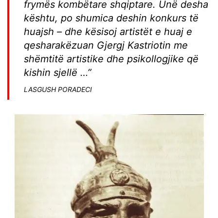
frymës kombëtare shqiptare. Unë desha
kështu, po shumica deshin konkurs të
huajsh – dhe kësisoj artistët e huaj e
qesharakëzuan Gjergj Kastriotin me
shëmtitë artistike dhe psikollogjike që
kishin sjellë …”
LASGUSH PORADECI