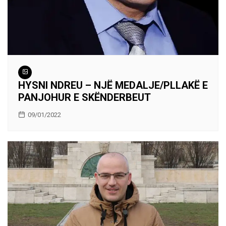
HYSNI NDREU – NJË MEDALJE/PLLAKË E
PANJOHUR E SKËNDERBEUT
09/01/2022