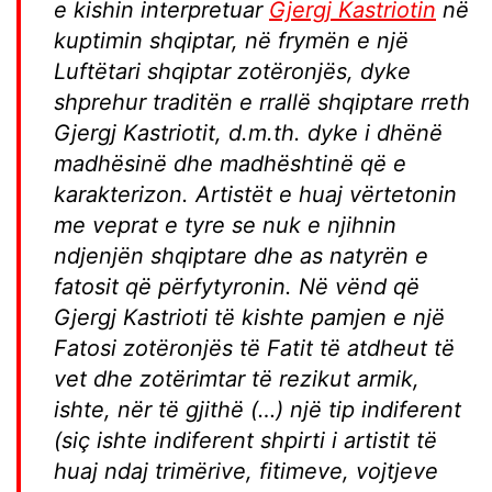
e kishin interpretuar
Gjergj Kastriotin
në
kuptimin shqiptar, në frymën e një
Luftëtari shqiptar zotëronjës, dyke
shprehur traditën e rrallë shqiptare rreth
Gjergj Kastriotit, d.m.th. dyke i dhënë
madhësinë dhe madhështinë që e
karakterizon. Artistët e huaj vërtetonin
me veprat e tyre se nuk e njihnin
ndjenjën shqiptare dhe as natyrën e
fatosit që përfytyronin. Në vënd që
Gjergj Kastrioti të kishte pamjen e një
Fatosi zotëronjës të Fatit të atdheut të
vet dhe zotërimtar të rezikut armik,
ishte, nër të gjithë (…) një tip indiferent
(siç ishte indiferent shpirti i artistit të
huaj ndaj trimërive, fitimeve, vojtjeve