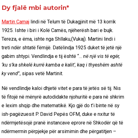
Dy fjalë mbi autorin*
Martin Camaj
lindi në Telum të Dukagjinit më 13 korrik
1925. Ishte i biri i Kolë Camës, njëherësh bari e bujk.
Tereza, e ëma, ishte nga Shllaku,(Vukaj). Martini lindi i
treti ndër shtatë fëmijë. Datëlindja 1925 duket të jetë një
gabim shtypi. Vendlindja e tij është “…
në një vis të egër,
‘ku s’ka shkelë kurrë kamba e kalit’, kaq i thyeshëm ashtë
ky vend
”, sipas vetë Martinit.
Në vendlindje kaloi dhjetë vitet e para të jetës së tij. Nis
të fitojë në mënyrë autodidakte njohuritë e para në shkrim
e lexim shqip dhe matematikë. Kjo gjë do t’i binte në sy
ish-pagëzuesit P. David Pepës OFM, duke e nxitur të
ndërmjetësojë pranë instancave eprore në Shkodër që të
ndërmerrnin përpjekje për arsimimin dhe përgatitjen –