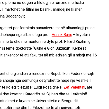
 diplome në degën e filologjisë romane me fusha
51 martohet në fillim ne bashki, mandej ne kishën
ina Bogdanoviç.
atitet për formimin pasuniversitar në albanologji pranë
i udhëhequr nga albanologu prof.
Henrik Bariç
– kryetar i
nim me të dhe me mentorin e dytë prof. Rikard Kuzhmiç
r si temë doktorate “Gjuha e Gjon Buzukut”. Kërkesa
lit shkencor të atij fakultet në mbledhjen që u mbajt më 16
orit dhe gjendjen e rënduar në Republikën Federale, vajti
u e shoqja nga sëmundja detyrohet të heqë një veshkë. I
të kolegjit jezuit P. Luigi Rosa dhe P.
Zef Valentini
, atë
 si dhe kryetar i Katedrës së Gjuhës dhe të Letërsisë
 studimet e kryera ne Universitetin e Beogradit,
e Letërsisë dhe të Filozofisë të atij universiteti.