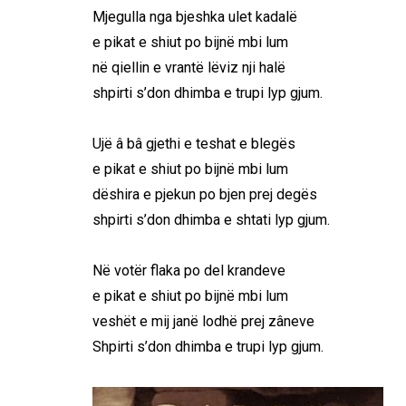
Mjegulla nga bjeshka ulet kadalë
e pikat e shiut po bijnë mbi lum
në qiellin e vrantë lëviz nji halë
shpirti s’don dhimba e trupi lyp gjum.
Ujë â bâ gjethi e teshat e blegës
e pikat e shiut po bijnë mbi lum
dëshira e pjekun po bjen prej degës
shpirti s’don dhimba e shtati lyp gjum.
Në votër flaka po del krandeve
e pikat e shiut po bijnë mbi lum
veshët e mij janë lodhë prej zâneve
Shpirti s’don dhimba e trupi lyp gjum.