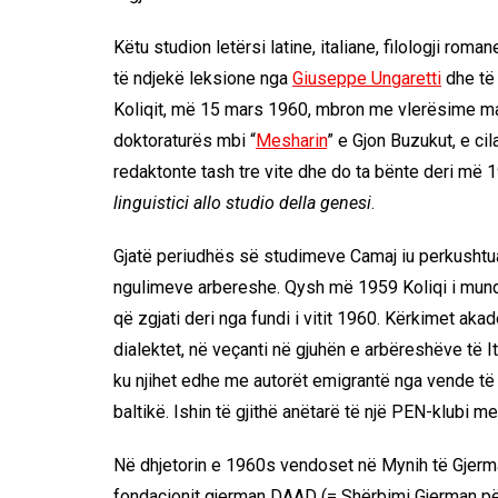
Këtu studion letërsi latine, italiane, filologji roma
të ndjekë leksione nga
Giuseppe Ungaretti
dhe të 
Koliqit, më 15 mars 1960, mbron me vlerësime ma
doktoraturës mbi “
Mesharin
” e Gjon Buzukut, e cil
redaktonte tash tre vite dhe do ta bënte deri më 19
linguistici allo studio della genesi
.
Gjatë periudhës së studimeve Camaj iu perkushtua
ngulimeve arbereshe. Qysh më 1959 Koliqi i mundë
që zgjati deri nga fundi i vitit 1960. Kërkimet a
dialektet, në veçanti në gjuhën e arbëreshëve të Ita
ku njihet edhe me autorët emigrantë nga vende t
baltikë. Ishin të gjithë anëtarë të një PEN-klubi 
Në dhjetorin e 1960s vendoset në Mynih të Gjerma
fondacionit gjerman DAAD (= Shërbimi Gjerman p