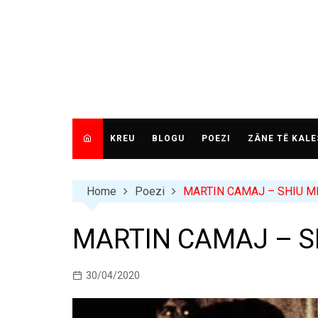
Skip
to
content
KREU
BLOGU
POEZI
ZÂNE TË KALE
Home
Poezi
MARTIN CAMAJ – SHIU MBI
MARTIN CAMAJ – SH
30/04/2020