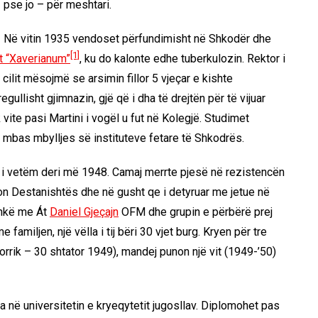
pse jo – për meshtari.
Në vitin 1935 vendoset përfundimisht në Shkodër dhe
[1]
it “Xaverianum”
, ku do kalonte edhe tuberkulozin. Rektor i
 cilit mësojmë se arsimin fillor 5 vjeçar e kishte
egullisht gjimnazin, gjë që i dha të drejtën për të vijuar
k vite pasi Martini i vogël u fut në Kolegjë. Studimet
– mbas mbylljes së instituteve fetare të Shkodrës.
 i vetëm deri më 1948. Camaj merrte pjesë në rezistencën
n Destanishtës dhe në gusht qe i detyruar me jetue në
ashkë me Át
Daniel Gjeçajn
OFM dhe grupin e përbërë prej
familjen, një vëlla i tij bëri 30 vjet burg. Kryen për tre
orrik – 30 shtator 1949), mandej punon një vit (1949-’50)
ua në universitetin e kryeqytetit jugosllav. Diplomohet pas