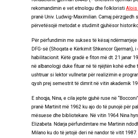
rekomandimin e vet etnologu dhe folkloristi
Aloi
pranë Univ. Ludwig-Maximilian. Camaj përzgjedh s
përvetësojë metodat e studimit gjuhësor historik
Për përfundimin me sukses të kësaj ndërmarrjeje 
DFG-së (Shoqata e Kërkimit Shkencor Gjerman), i c
habilitacionit. Këtë gradë e fiton më dt. 21 janar
në albanologji duke fituar në të njëjtën kohë edhe
ushtruar si lektor vullnetar për realizimin e prog
qysh prej semestrit të dimrit në vitin akademik 19
E shoqja, Nina, e cila jepte gjuhë ruse në “Bocco
pranë Martinit më 1962 ku ajo do të punojë për p
mësuese dhe bibliotekare. Në vitin 1964 Nina hy
Elizabeta. Ndarja përfundimtare me Martinin ndod
Milano ku do të jetojë deri në nandor të vitit 1987