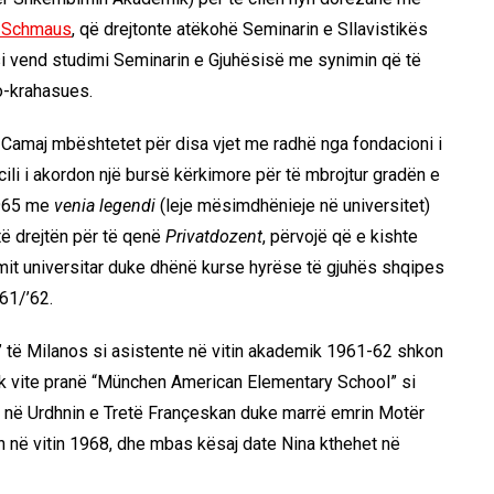
s Schmaus
, që drejtonte atëkohë Seminarin e Sllavistikës
i vend studimi Seminarin e Gjuhësisë me synimin që të
o-krahasues.
Camaj mbështetet për disa vjet me radhë nga fondacioni i
ili i akordon një bursë kërkimore për të mbrojtur gradën e
 1965 me
venia legendi
(leje mësimdhënieje në universitet)
 të drejtën për të qenë
Privatdozent
, përvojë që e kishte
ramit universitar duke dhënë kurse hyrëse të gjuhës shqipes
61/’62.
ni” të Milanos si asistente në vitin akademik 1961-62 shkon
ak vite pranë “München American Elementary School” si
n në Urdhnin e Tretë Françeskan duke marrë emrin Motër
h në vitin 1968, dhe mbas kësaj date Nina kthehet në
.