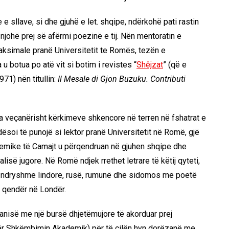
ne e sllave, si dhe gjuhë e let. shqipe, ndërkohë pati rastin
njohë prej së afërmi poezinë e tij. Nën mentoratin e
ksimale pranë Universitetit te Romës, tezën e
a u botua po atë vit si botim i revistes “
Shêjzat
” (që e
71) nën titullin:
Il Mesale di Gjon Buzuku. Contributi
 veçanërisht kërkimeve shkencore në terren në fshatrat e
soi të punojë si lektor pranë Universitetit në Romë, gjë
kademike të Camajt u përqendruan në gjuhen shqipe dhe
lisë jugore. Në Romë ndjek rrethet letrare të këtij qyteti,
ë ndryshme lindore, rusë, rumunë dhe sidomos me poetë
me qendër në Londër.
nisë me një bursë dhjetëmujore të akorduar prej
ër Shkëmbimin Akademik) për të cilën hyn dorëzanë me