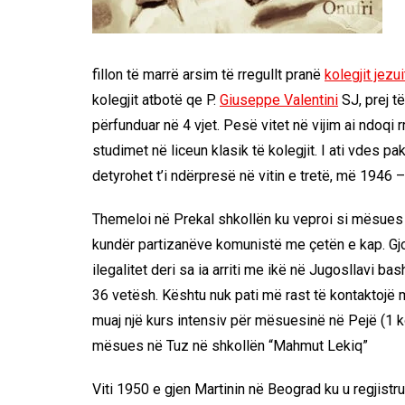
fillon të marrë arsim të rregullt pranë
kolegjit jezu
kolegjit atbotë qe P.
Giuseppe Valentini
SJ, prej të
përfunduar në 4 vjet. Pesë vitet në vijim ai ndoqi rr
studimet në liceun klasik të kolegjit. I ati vdes pa
detyrohet t’i ndërpresë në vitin e tretë, më 1946 
Themeloi në Prekal shkollën ku veproi si mësues
kundër partizanëve komunistë me çetën e kap. Gjo
ilegalitet deri sa ia arriti me ikë në Jugosllavi b
36 vetësh. Kështu nuk pati më rast të kontaktojë me 
muaj një kurs intensiv për mësuesinë në Pejë (1 k
mësues në Tuz në shkollën “Mahmut Lekiq”
Viti 1950 e gjen Martinin në Beograd ku u regjistr