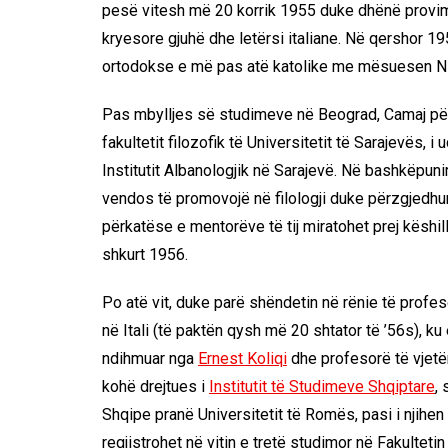
pesë vitesh më 20 korrik 1955 duke dhënë provim
kryesore gjuhë dhe letërsi italiane. Në qershor 19
ortodokse e më pas atë katolike me mësuesen N
Pas mbylljes së studimeve në Beograd, Camaj përg
fakultetit filozofik të Universitetit të Sarajevës, 
Institutit Albanologjik në Sarajevë. Në bashkëpu
vendos të promovojë në filologji duke përzgjedhu
përkatëse e mentorëve të tij miratohet prej këshil
shkurt 1956.
Po atë vit, duke parë shëndetin në rënie të profes
në Itali (të paktën qysh më 20 shtator të ’56s), k
ndihmuar nga
Ernest Koliqi
dhe profesorë të vjetër 
kohë drejtues i
Institutit të Studimeve Shqiptare
,
Shqipe pranë Universitetit të Romës, pasi i njihen
regjistrohet në vitin e tretë studimor në Fakultetin 