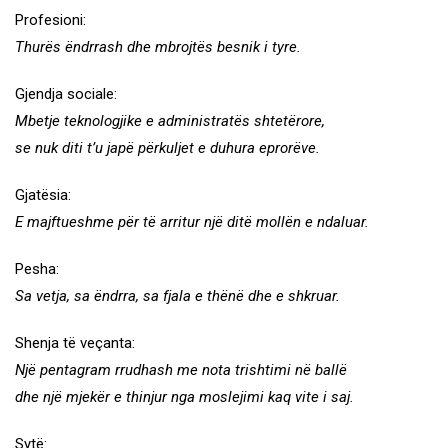
Profesioni:
Thurës ëndrrash dhe mbrojtës besnik i tyre.
Gjendja sociale:
Mbetje teknologjike e
administratës shtetërore,
se nuk diti t’u japë përkuljet e duhura eprorëve.
Gjatësia:
E majftueshme për të arritur një ditë mollën e ndaluar.
Pesha:
Sa vetja, sa ëndrra, sa fjala e thënë dhe e shkruar.
Shenja të veçanta:
Një pentagram rrudhash
me nota trishtimi në ballë
dhe një mjekër e thinjur nga moslejimi kaq vite i saj.
Sytë: