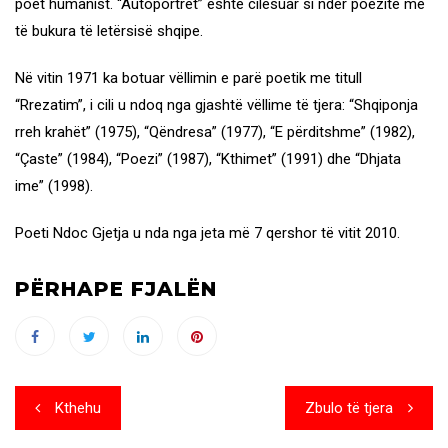
poet humanist. “Autoportret” është cilësuar si ndër poezitë më
të bukura të letërsisë shqipe.
Në vitin 1971 ka botuar vëllimin e parë poetik me titull
“Rrezatim”, i cili u ndoq nga gjashtë vëllime të tjera: “Shqiponja
rreh krahët” (1975), “Qëndresa” (1977), “E përditshme” (1982),
“Çaste” (1984), “Poezi” (1987), “Kthimet” (1991) dhe “Dhjata
ime” (1998).
Poeti Ndoc Gjetja u nda nga jeta më 7 qershor të vitit 2010.
PËRHAPE FJALËN
Post
Kthehu
Zbulo të tjera
navigation