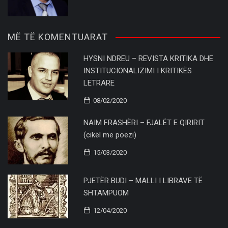
MË TË KOMENTUARAT
HYSNI NDREU – REVISTA KRITIKA DHE
INSTITUCIONALIZIMI I KRITIKËS
LETRARE
08/02/2020
NAIM FRASHËRI – FJALËT E QIRIRIT
(cikël me poezi)
15/03/2020
PJETËR BUDI – MALLI I LIBRAVE TË
SHTAMPUOM
12/04/2020