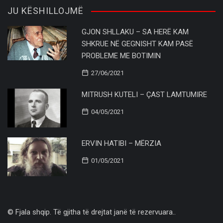
JU KËSHILLOJMË
GJON SHLLAKU – SA HERË KAM
SHKRUE NË GEGNISHT KAM PASË
PROBLEME ME BOTIMIN
27/06/2021
MITRUSH KUTELI – ÇAST LAMTUMIRE
04/05/2021
ERVIN HATIBI – MËRZIA
01/05/2021
© Fjala shqip. Të gjitha të drejtat janë të rezervuara..