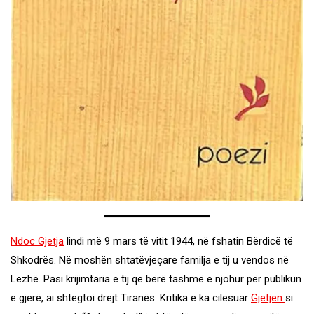
Ndoc Gjetja
lindi më 9 mars të vitit 1944, në fshatin Bërdicë të
Shkodrës. Në moshën shtatëvjeçare familja e tij u vendos në
Lezhë. Pasi krijimtaria e tij qe bërë tashmë e njohur për publikun
e gjerë, ai shtegtoi drejt Tiranës. Kritika e ka cilësuar
Gjetjen
si