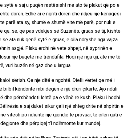
 dhe sytë e saj u puqën rastësisht me ato të plakut që po e
lehtë dorën. Edhe ai e ngriti dorën dhe ndjeu një kënaqësi
shte parë ata sy, shumë e shumë vite më parë, por nuk e
ë qe, se, që pas vdekjes së Suzanës, gruas së tij, kishte
r se ata nuk qenë sytë e gruas, e cila ndryshe nga vajza
ehnin asgjë. Plaku erdhi në vete shpejt, në syprinën e
dosur një buqetë me trëndafila. Hoqi një nga uji, atë më të
rë, vuri buzën në gaz dhe u largua.
aloi sërish. Qe nje ditë e ngohtë. Dielli vërtet qe më i
 bilbil këndonte mbi degën e një druri çikarte. Ajo ndali
ytë dhe përshëndeti lehtë pa e vënë re kush. Plaku i hodhi
 Dëlirësia e saj duket sikur çeli një shteg drite në shpirtin e
 vitesh po ndiente një gjendje të provuar, të cilën gati e
 i dëgjonte dhe përpiqej t’i ndihmonte kur mundej.