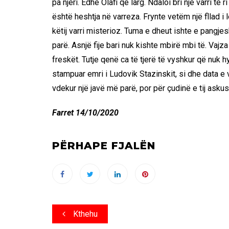
pa njeri. Edhe Olafi qe larg. Ndaloi bri një varri të 
është heshtja në varreza. Frynte vetëm një fllad i
këtij varri misterioz. Tuma e dheut ishte e pangj
parë. Asnjë fije bari nuk kishte mbirë mbi të. Vajza
freskët. Tutje qenë ca të tjerë të vyshkur që nuk h
stampuar emri i Ludovik Stazinskit, si dhe data e 
vdekur një javë më parë, por për çudinë e tij askus
Farret 14/10/2020
PËRHAPE FJALËN
Post
Kthehu