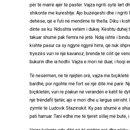
për të marrë ajër të pastër. Vajza ngriti sytë lart
shikonte me kureshtje. Ajo buzëqeshi dhe i ngriti 
dehëse, që e futi në mendime të thella. Diku i ki
dinte se ku. Ndoshta vetëm i dukej. Kështu duhej t
takuar shumë pak femra në jetë. Ndaj ishte i bindu
kishte pasur ca sy ngjyrë ngjyrë hirre, që nuk shpr
tryezës vuri re një kavanoz, brenda të cilit qe ven
bukurin dhe ia hodhi. Vajza e mori në duar, i hoqi e
Të nesërmen, në të njëjtën orë, vajza me biçikletë k
bardhë, por ngohte më fort se një ditë më parë. Një
biçikletën, vuri re plakun në verandën e katit të d
një trëndafil tjetër, ajo e mori dhe u largua sërisht.
zymtë të Ludovik Stazinskit. Ky pas shumë e shumë
pati harruar. Tani edhe me të tjerët sillej më butë,