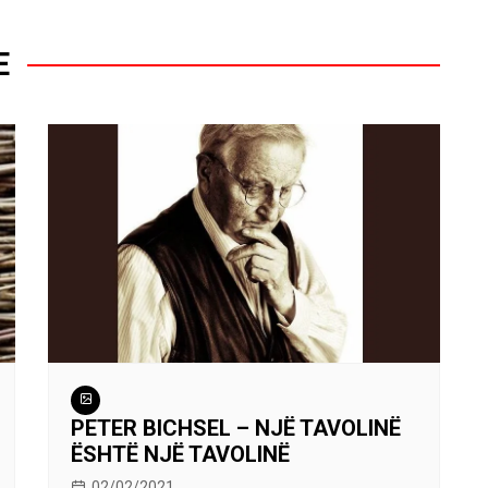
E
PETER BICHSEL – NJË TAVOLINË
ËSHTË NJË TAVOLINË
02/02/2021