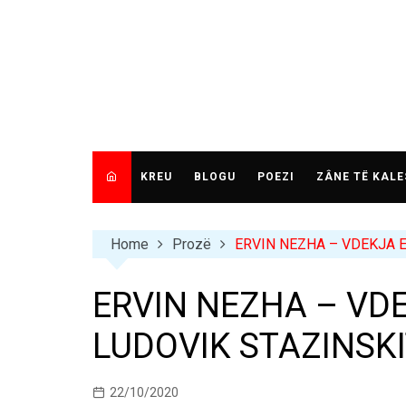
Skip
to
content
KREU
BLOGU
POEZI
ZÂNE TË KALE
Home
Prozë
ERVIN NEZHA – VDEKJA 
ERVIN NEZHA – VD
LUDOVIK STAZINSK
22/10/2020