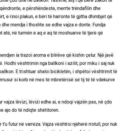
dilte çdo ditë në ballkon. Tashmë, atij i qe bërë zakon të
 qëndronte, e përshëndeste, merrte trëndafilin dhe
t, e rinoi plakun, e bëri të harronte të gjitha dhimbjet që
m dhe mendja i thoshte se edhe vajza e donte. Fundja
t atë, në turmën e aq e aq të moshuarve të tjerë që
endjen ia trazoi aroma e blirëve që kishin çelur. Një javë
 Hodhi vështrimin nga ballkoni i azilit, por miku i saj nuk
ballkon. E trishtuar shaloi bicikletën, i shpëtoi vështrimit të
ërrusur si korb në mes të mbretërisë së tij të të vdekurve
r vajza lëvizi, lëvizi edhe ai, e ndoqi vajzën pas, në çdo
e ajo do të ndiqte shëtitoren.
t’u futur në varreza. Vajza vështroi njëherë rrotull, por nuk