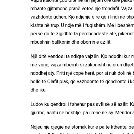
Vajza kalonte çdo ditë në të njëjtën orë dhe plaku 
mbante gjithmonë pranë vetes një trëndafil. Vajza
vazhdonte udhën. Kjo ndjenjë e re që i lindi në shpir
kishte në trup. U ndje më i fuqishëm. Më i bëshë
përse do të zgjidhte ta përshëndeste atë, pikërish
mbushnin ballkonin dhe oborrin e azilit.
Një ditë vendosi ta ndiqte vajzën. Kjo ndodhi kur m
më vonë, vajza mbërriti si zakonisht në orën dhjetë.
ndodhej aty. Priti një copë herë, por ai nuk doli në 
hollë të Olafit plak, që vazhdonte të qëndronte i k
dhe iku.
Ludoviku qëndroi i fshehur pas avllisë së azilit. Ku
gjurmë, ashtu në heshtje, pa i rënë në sy. Mendoi s
Ndjeu një djegie në stomak kur e pa të kthente, për 