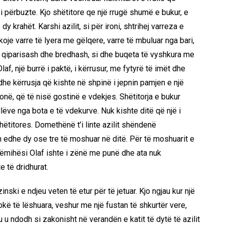
l i përbuzte. Kjo shëtitore qe një rrugë shumë e bukur, e
dy krahët. Karshi azilit, si për ironi, shtrihej varreza e
hikoje varre të lyera me gëlqere, varre të mbuluar nga bari,
llë qiparisash dhe bredhash, si dhe buqeta të vyshkura me
laf, një burrë i paktë, i kërrusur, me fytyrë të imët dhe
he kërrusja që kishte në shpinë i jepnin pamjen e një
në, që të nisë gostinë e vdekjes. Shëtitorja e bukur
llëve nga bota e të vdekurve. Nuk kishte ditë që një i
shëtitores. Domethënë t’i linte azilit shëndenë
n edhe dy ose tre të moshuar në ditë. Për të moshuarit e
rëmihësi Olaf ishte i zënë me punë dhe ata nuk
e të dridhurat.
inski e ndjeu veten të etur për të jetuar. Kjo ngjau kur një
kë të lëshuara, veshur me një fustan të shkurtër vere,
u u ndodh si zakonisht në verandën e katit të dytë të azilit