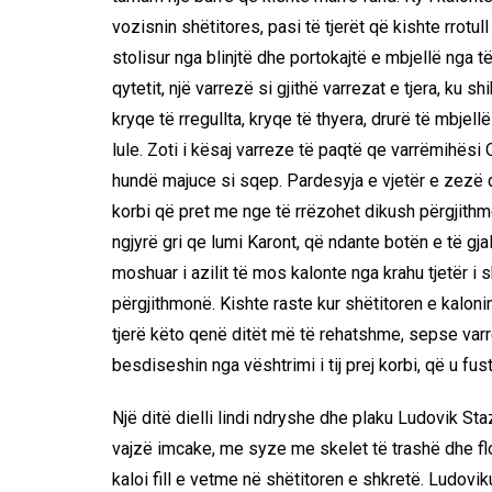
vozisnin shëtitores, pasi të tjerët që kishte rrotul
stolisur nga blinjtë dhe portokajtë e mbjellë nga të 
qytetit, një varrezë si gjithë varrezat e tjera, ku s
kryqe të rregullta, kryqe të thyera, drurë të mbje
lule. Zoti i kësaj varreze të paqtë qe varrëmihësi O
hundë majuce si sqep. Pardesyja e vjetër e zezë d
korbi që pret me nge të rrëzohet dikush përgjithmo
ngjyrë gri qe lumi Karont, që ndante botën e të gja
moshuar i azilit të mos kalonte nga krahu tjetër i 
përgjithmonë. Kishte raste kur shëtitoren e kaloni
tjerë këto qenë ditët më të rehatshme, sepse var
besdiseshin nga vështrimi i tij prej korbi, që u fust
Një ditë dielli lindi ndryshe dhe plaku Ludovik Staz
vajzë imcake, me syze me skelet të trashë dhe flo
kaloi fill e vetme në shëtitoren e shkretë. Ludovik