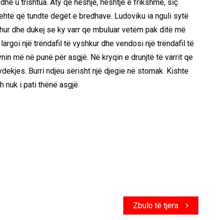
ri dhe u trishtua. Aty qe heshje, heshtje e frikshme, siç
 lehtë që tundte degët e bredhave. Ludoviku ia nguli sytë
eshur dhe dukej se ky varr qe mbuluar vetëm pak ditë më
 largoi një trëndafil të vyshkur dhe vendosi një trëndafil të
ynin më në punë për asgjë. Në kryqin e drunjtë të varrit qe
vdekjes. Burri ndjeu sërisht një djegie në stomak. Kishte
h nuk i pati thënë asgjë.
Zbulo të tjera