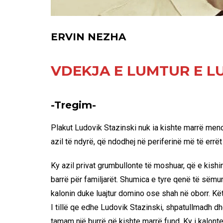
ERVIN NEZHA
VDEKJA E LUMTUR E L
-Tregim-
Plakut Ludovik Stazinski nuk ia kishte marrë mendj
azil të ndyrë, që ndodhej në periferinë më të errët 
Ky azil privat grumbullonte të moshuar, që e kishi
barrë për familjarët. Shumica e tyre qenë të sëmurë
kalonin duke luajtur domino ose shah në oborr. Kët
I tillë qe edhe Ludovik Stazinski, shpatullmadh dhe 
tamam një burrë që kishte marrë fund. Ky i kalonte 