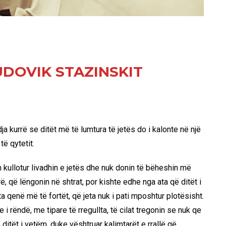
UDOVIK STAZINSKIT
a kurrë se ditët më të lumtura të jetës do i kalonte në një
të qytetit.
n kullotur livadhin e jetës dhe nuk donin të bëheshin më
, që lëngonin në shtrat, por kishte edhe nga ata që ditët i
a qenë më të fortët, që jeta nuk i pati mposhtur plotësisht.
i rëndë, me tipare të rregullta, të cilat tregonin se nuk qe
ditët i vetëm, duke vështruar kalimtarët e rrallë që