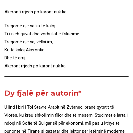
Akeronti rrjedh po karont nuk ka.
Tregomë një va ku te kaloj.
Ti i njeh guvat dhe vorbullat e frikshme.
Tregomë një va, vëllai im,
Ku të kaloj Akerontin
Dhe të arrij.
Akeront rrjedh po karont nuk ka.
Dy fjalë për autorin*
U lind i biri i Tol Stavre Arapit në Zvërnec, pranë qytetit të
Vlorës, ku kreu shkollimin fillor dhe të mesëm. Studimet e larta i
ndoqi në Sofie të Bullgarisë për ekonomi, më pas u kthye të
punonte në Tiranë si gazetar dhe lektor për letërsinë moderne