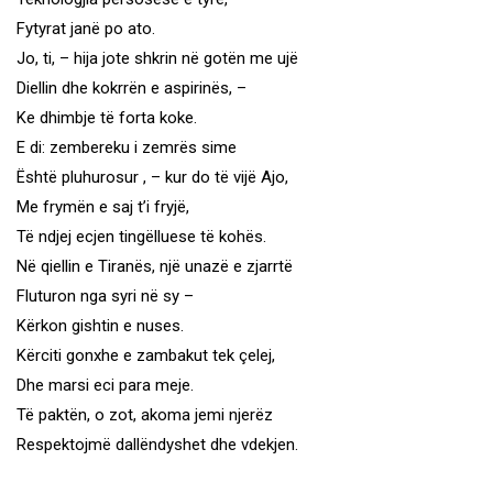
Fytyrat janë po ato.
Jo, ti, – hija jote shkrin në gotën me ujë
Diellin dhe kokrrën e aspirinës, –
Ke dhimbje të forta koke.
E di: zembereku i zemrës sime
Është pluhurosur , – kur do të vijë Ajo,
Me frymën e saj t’i fryjë,
Të ndjej ecjen tingëlluese të kohës.
Në qiellin e Tiranës, një unazë e zjarrtë
Fluturon nga syri në sy –
Kërkon gishtin e nuses.
Kërciti gonxhe e zambakut tek çelej,
Dhe marsi eci para meje.
Të paktën, o zot, akoma jemi njerëz
Respektojmë dallëndyshet dhe vdekjen.