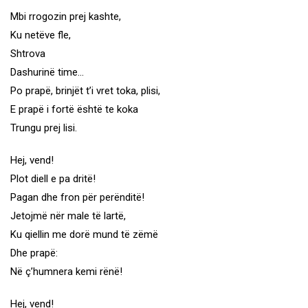
Mbi rrogozin prej kashte,
Ku netëve fle,
Shtrova
Dashurinë time…
Po prapë, brinjët t’i vret toka, plisi,
E prapë i fortë është te koka
Trungu prej lisi.
Hej, vend!
Plot diell e pa dritë!
Pagan dhe fron për perënditë!
Jetojmë nër male të lartë,
Ku qiellin me dorë mund të zëmë
Dhe prapë:
Në ç’humnera kemi rënë!
Hej, vend!