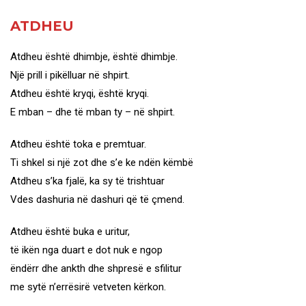
ATDHEU
Atdheu është dhimbje, është dhimbje.
Një prill i pikëlluar në shpirt.
Atdheu është kryqi, është kryqi.
E mban – dhe të mban ty – në shpirt.
Atdheu është toka e premtuar.
Ti shkel si një zot dhe s’e ke ndën këmbë
Atdheu s’ka fjalë, ka sy të trishtuar
Vdes dashuria në dashuri që të çmend.
Atdheu është buka e uritur,
të ikën nga duart e dot nuk e ngop
ëndërr dhe ankth dhe shpresë e sfilitur
me sytë n’errësirë vetveten kërkon.