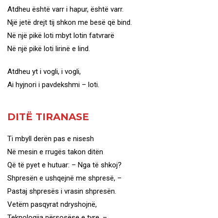
Atdheu është varr i hapur, është varr.
Një jetë drejt tij shkon me besë që bind.
Në një pikë loti mbyt lotin fatvrarë
Në një pikë loti lirinë e lind.
Atdheu yt i vogli, i vogli,
Ai hyjnori i pavdekshmi – loti.
DITË TIRANASE
Ti mbyll derën pas e nisesh
Në mesin e rrugës takon ditën
Që të pyet e hutuar: – Nga të shkoj?
Shpresën e ushqejnë me shpresë, –
Pastaj shpresës i vrasin shpresën.
Vetëm pasqyrat ndryshojnë,
Teknologjia përsosëse e tyre, –