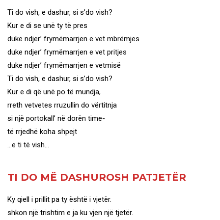
Ti do vish, e dashur, si s’do vish?
Kur e di se unë ty të pres
duke ndjer’ frymëmarrjen e vet mbrëmjes
duke ndjer’ frymëmarrjen e vet pritjes
duke ndjer’ frymëmarrjen e vetmisë
Ti do vish, e dashur, si s’do vish?
Kur e di që unë po të mundja,
rreth vetvetes rruzullin do vërtitnja
si një portokall’ në dorën time-
të rrjedhë koha shpejt
…e ti të vish…
TI DO MË DASHUROSH PATJETËR
Ky qiell i prillit pa ty është i vjetër.
shkon një trishtim e ja ku vjen një tjetër.