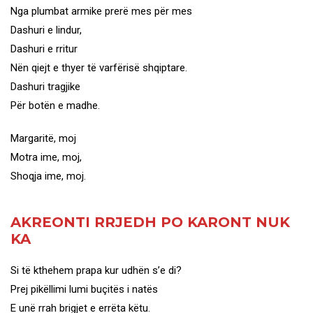
Nga plumbat armike prerë mes për mes
Dashuri e lindur,
Dashuri e rritur
Nën qiejt e thyer të varfërisë shqiptare.
Dashuri tragjike
Për botën e madhe.
Margaritë, moj
Motra ime, moj,
Shoqja ime, moj.
AKREONTI RRJEDH PO KARONT NUK
KA
Si të kthehem prapa kur udhën s’e di?
Prej pikëllimi lumi buçitës i natës
E unë rrah brigjet e errëta këtu.