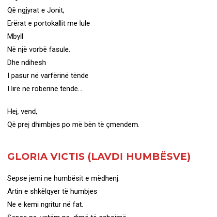
Që ngjyrat e Jonit,
Erërat e portokallit me lule
Mbyll
Në një vorbë fasule.
Dhe ndihesh
I pasur në varfërinë tënde
I lirë në robërinë tënde…
Hej, vend,
Që prej dhimbjes po më bën të çmendem.
GLORIA VICTIS (LAVDI HUMBËSVE)
Sepse jemi ne humbësit e mëdhenj.
Artin e shkëlqyer të humbjes
Ne e kemi ngritur në fat.