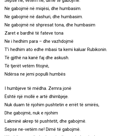
Sepse ne, vetëm ne, dimë të gabojmë.
Ne gabojmë në miqësi, dhe humbasim.
Ne gabojmë në dashuri, dhe humbasim.
Ne gabojmë në shpresat tona, dhe humbasim
Zaret e bardhë të fateve tona
Ne i hedhim para – dhe vazhdojmë
T’i hedhim ato edhe mbasi ta kemi kaluar Rubikonin.
Të gjithë na kanë faj dhe askush.
Të tjerët vetëm fitojnë,
Ndërsa ne jemi populli humbës
I humbjeve të mëdha. Zemra jonë
Është një mollë e artë dhimbjeje.
Nuk duam të njohim pushtetin e errët të smirës,
Dhe gabojmë, nuk e njohim
Lakminë akrep të pushtetit, dhe gabojmë.
Sepse ne-vetëm ne! Dimë të gabojmë.