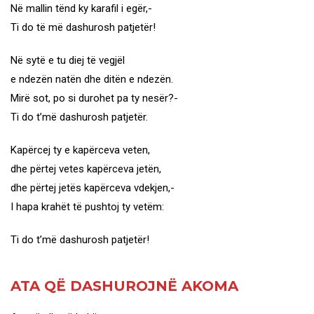
Në mallin tënd ky karafil i egër,-
Ti do të më dashurosh patjetër!
Në sytë e tu diej të vegjël
e ndezën natën dhe ditën e ndezën.
Mirë sot, po si durohet pa ty nesër?-
Ti do t’më dashurosh patjetër.
Kapërcej ty e kapërceva veten,
dhe përtej vetes kapërceva jetën,
dhe përtej jetës kapërceva vdekjen,-
I hapa krahët të pushtoj ty vetëm:
Ti do t’më dashurosh patjetër!
ATA QË DASHUROJNË AKOMA