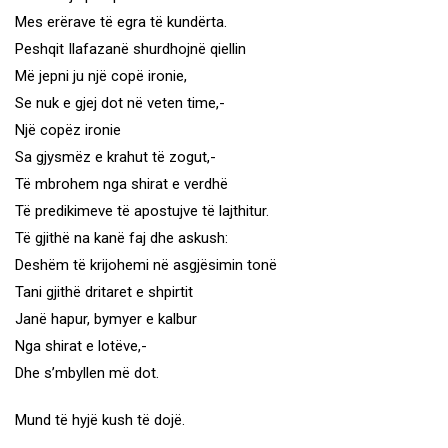
Mes erërave të egra të kundërta.
Peshqit Ilafazanë shurdhojnë qiellin
Më jepni ju një copë ironie,
Se nuk e gjej dot në veten time,-
Një copëz ironie
Sa gjysmëz e krahut të zogut,-
Të mbrohem nga shirat e verdhë
Të predikimeve të apostujve të lajthitur.
Të gjithë na kanë faj dhe askush:
Deshëm të krijohemi në asgjësimin tonë
Tani gjithë dritaret e shpirtit
Janë hapur, bymyer e kalbur
Nga shirat e lotëve,-
Dhe s’mbyllen më dot.
Mund të hyjë kush të dojë.