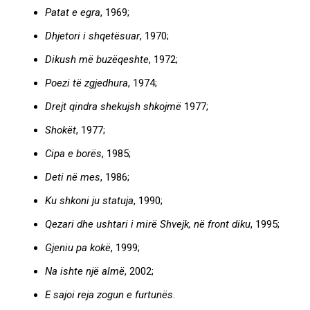
Patat e egra
, 1969;
Dhjetori i shqetësuar
, 1970;
Dikush më buzëqeshte
, 1972;
Poezi të zgjedhura
, 1974;
Drejt qindra shekujsh shkojmë
1977;
Shokët
, 1977;
Cipa e borës
, 1985;
Deti në mes
, 1986;
Ku shkoni ju statuja
, 1990;
Qezari dhe ushtari i mirë Shvejk, në front diku
, 1995;
Gjeniu pa kokë
, 1999;
Na ishte një almë
, 2002;
E sajoi reja zogun e furtunës
.