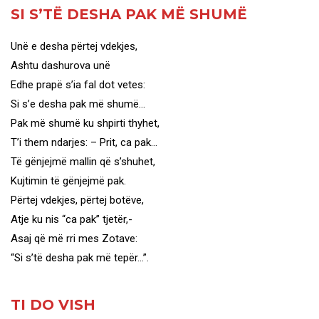
SI S’TË DESHA PAK MË SHUMË
Unë e desha përtej vdekjes,
Ashtu dashurova unë
Edhe prapë s’ia fal dot vetes:
Si s’e desha pak më shumë…
Pak më shumë ku shpirti thyhet,
T’i them ndarjes: – Prit, ca pak…
Të gënjejmë mallin që s’shuhet,
Kujtimin të gënjejmë pak.
Përtej vdekjes, përtej botëve,
Atje ku nis “ca pak” tjetër,-
Asaj që më rri mes Zotave:
“Si s’të desha pak më tepër…”.
TI DO VISH