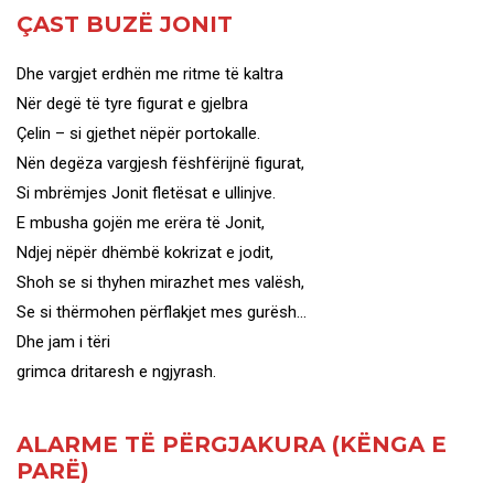
ÇAST BUZË JONIT
Dhe vargjet erdhën me ritme të kaltra
Nër degë të tyre figurat e gjelbra
Çelin – si gjethet nëpër portokalle.
Nën degëza vargjesh fëshfërijnë figurat,
Si mbrëmjes Jonit fletësat e ullinjve.
E mbusha gojën me erëra të Jonit,
Ndjej nëpër dhëmbë kokrizat e jodit,
Shoh se si thyhen mirazhet mes valësh,
Se si thërmohen përflakjet mes gurësh…
Dhe jam i tëri
grimca dritaresh e ngjyrash.
ALARME TË PËRGJAKURA (KËNGA E
PARË)