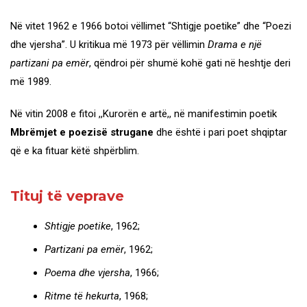
Në vitet 1962 e 1966 botoi vëllimet “Shtigje poetike” dhe “Poezi
dhe vjersha”. U kritikua më 1973 për vëllimin
Drama e një
partizani pa emër
, qëndroi për shumë kohë gati në heshtje deri
më 1989.
Në vitin 2008 e fitoi ,,Kurorën e artë,, në manifestimin poetik
Mbrëmjet e poezisë strugane
dhe është i pari poet shqiptar
që e ka fituar këtë shpërblim.
Tituj të veprave
Shtigje poetike
, 1962;
Partizani pa emër
, 1962;
Poema dhe vjersha
, 1966;
Ritme të hekurta
, 1968;