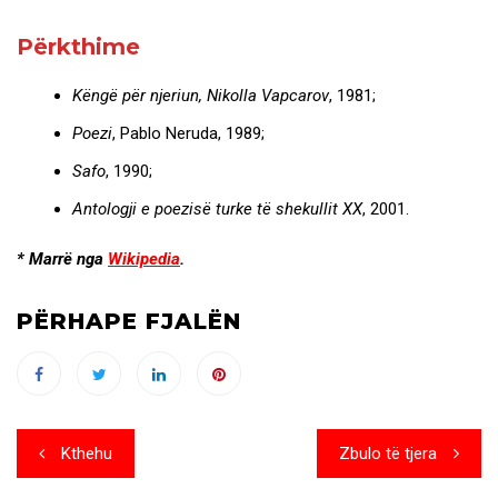
Përkthime
Këngë për njeriun, Nikolla Vapcarov
, 1981;
Poezi
, Pablo Neruda, 1989;
Safo
, 1990;
Antologji e poezisë turke të shekullit XX
, 2001.
* Marrë nga
Wikipedia
.
PËRHAPE FJALËN
Post
Kthehu
Zbulo të tjera
navigation