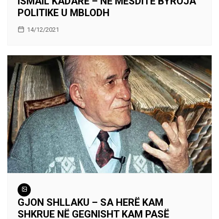
ISMAIL KADARE – NË MESDITË BYROJA
POLITIKE U MBLODH
14/12/2021
GJON SHLLAKU – SA HERË KAM
SHKRUE NË GEGNISHT KAM PASË