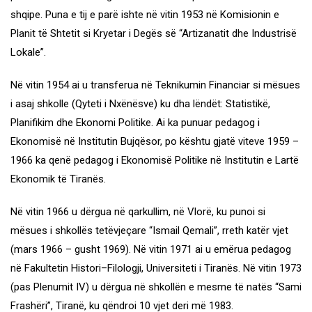
shqipe. Puna e tij e parë ishte në vitin 1953 në Komisionin e
Planit të Shtetit si Kryetar i Degës së “Artizanatit dhe Industrisë
Lokale”.
Në vitin 1954 ai u transferua në Teknikumin Financiar si mësues
i asaj shkolle (Qyteti i Nxënësve) ku dha lëndët: Statistikë,
Planifikim dhe Ekonomi Politike. Ai ka punuar pedagog i
Ekonomisë në Institutin Bujqësor, po kështu gjatë viteve 1959 –
1966 ka qenë pedagog i Ekonomisë Politike në Institutin e Lartë
Ekonomik të Tiranës.
Në vitin 1966 u dërgua në qarkullim, në Vlorë, ku punoi si
mësues i shkollës tetëvjeçare “Ismail Qemali”, rreth katër vjet
(mars 1966 – gusht 1969). Në vitin 1971 ai u emërua pedagog
në Fakultetin Histori–Filologji, Universiteti i Tiranës. Në vitin 1973
(pas Plenumit IV) u dërgua në shkollën e mesme të natës “Sami
Frashëri”, Tiranë, ku qëndroi 10 vjet deri më 1983.