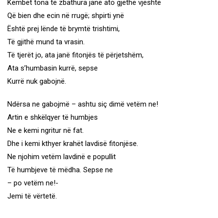
Këmbët tona të zbathura janë ato gjethe vjeshte
Që bien dhe ecin në rrugë; shpirti ynë
Është prej lënde të brymtë trishtimi,
Të gjithë mund ta vrasin.
Të tjerët jo, ata janë fitonjës të përjetshëm,
Ata s’humbasin kurrë, sepse
Kurrë nuk gabojnë.
Ndërsa ne gabojmë – ashtu siç dimë vetëm ne!
Artin e shkëlqyer të humbjes
Ne e kemi ngritur në fat.
Dhe i kemi kthyer krahët lavdisë fitonjëse.
Ne njohim vetëm lavdinë e popullit
Të humbjeve të mëdha. Sepse ne
– po vetëm ne!-
Jemi të vërtetë.