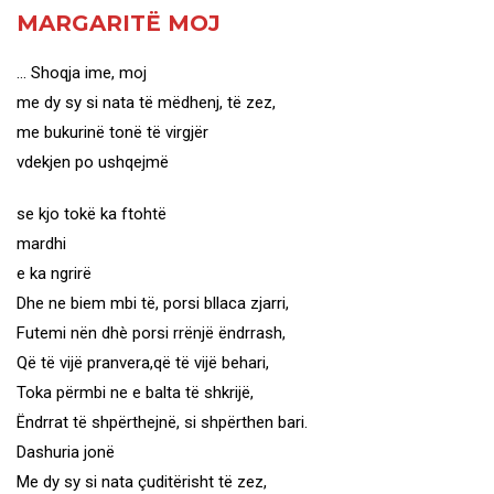
MARGARITË MOJ
… Shoqja ime, moj
me dy sy si nata të mëdhenj, të zez,
me bukurinë tonë të virgjër
vdekjen po ushqejmë
se kjo tokë ka ftohtë
mardhi
e ka ngrirë
Dhe ne biem mbi të, porsi bllaca zjarri,
Futemi nën dhè porsi rrënjë ëndrrash,
Që të vijë pranvera,që të vijë behari,
Toka përmbi ne e balta të shkrijë,
Ëndrrat të shpërthejnë, si shpërthen bari.
Dashuria jonë
Me dy sy si nata çuditërisht të zez,