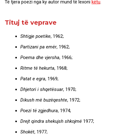
Të tjera poezi nga ky autor mund të lexoni
këtu
.
Tituj të veprave
Shtigje poetike
, 1962;
Partizani pa emër
, 1962;
Poema dhe vjersha
, 1966;
Ritme të hekurta
, 1968;
Patat e egra
, 1969;
Dhjetori i shqetësuar
, 1970;
Dikush më buzëqeshte
, 1972;
Poezi të zgjedhura
, 1974;
Drejt qindra shekujsh shkojmë
1977;
Shokët
, 1977;