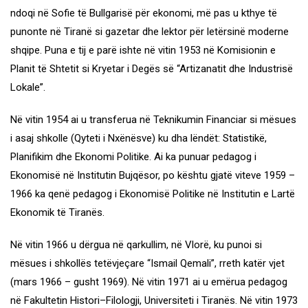
ndoqi në Sofie të Bullgarisë për ekonomi, më pas u kthye të
punonte në Tiranë si gazetar dhe lektor për letërsinë moderne
shqipe. Puna e tij e parë ishte në vitin 1953 në Komisionin e
Planit të Shtetit si Kryetar i Degës së “Artizanatit dhe Industrisë
Lokale”.
Në vitin 1954 ai u transferua në Teknikumin Financiar si mësues
i asaj shkolle (Qyteti i Nxënësve) ku dha lëndët: Statistikë,
Planifikim dhe Ekonomi Politike. Ai ka punuar pedagog i
Ekonomisë në Institutin Bujqësor, po kështu gjatë viteve 1959 –
1966 ka qenë pedagog i Ekonomisë Politike në Institutin e Lartë
Ekonomik të Tiranës.
Në vitin 1966 u dërgua në qarkullim, në Vlorë, ku punoi si
mësues i shkollës tetëvjeçare “Ismail Qemali”, rreth katër vjet
(mars 1966 – gusht 1969). Në vitin 1971 ai u emërua pedagog
në Fakultetin Histori–Filologji, Universiteti i Tiranës. Në vitin 1973