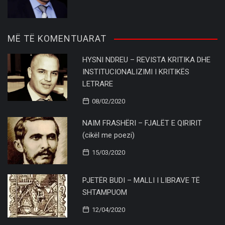
MË TË KOMENTUARAT
HYSNI NDREU – REVISTA KRITIKA DHE
INSTITUCIONALIZIMI I KRITIKËS
LETRARE
08/02/2020
NAIM FRASHËRI – FJALËT E QIRIRIT
(cikël me poezi)
15/03/2020
PJETËR BUDI – MALLI I LIBRAVE TË
SHTAMPUOM
12/04/2020