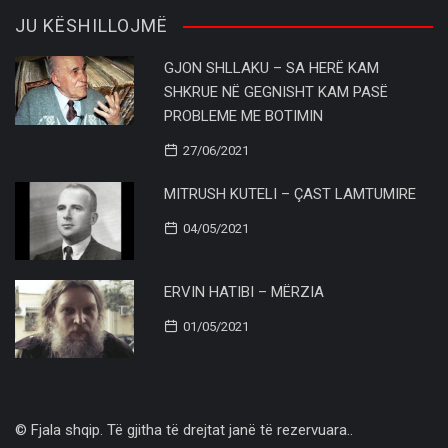
JU KËSHILLOJMË
GJON SHLLAKU – SA HERË KAM
SHKRUE NË GEGNISHT KAM PASË
PROBLEME ME BOTIMIN
27/06/2021
MITRUSH KUTELI – ÇAST LAMTUMIRE
04/05/2021
ERVIN HATIBI – MËRZIA
01/05/2021
© Fjala shqip. Të gjitha të drejtat janë të rezervuara..