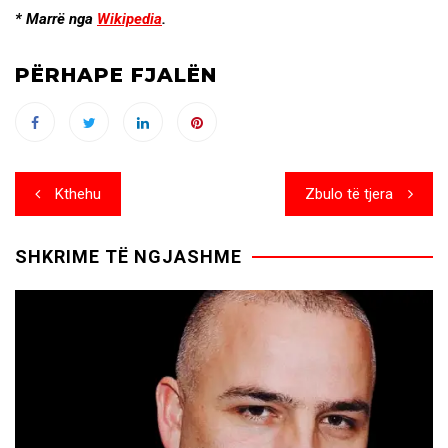
* Marrë nga
Wikipedia
.
PËRHAPE FJALËN
Post
Kthehu
Zbulo të tjera
navigation
SHKRIME TË NGJASHME