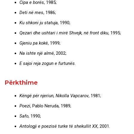
Cipa e borës
, 1985;
Deti në mes
, 1986;
Ku shkoni ju statuja
, 1990;
Qezari dhe ushtari i mirë Shvejk, në front diku
, 1995;
Gjeniu pa kokë
, 1999;
Na ishte një almë
, 2002;
E sajoi reja zogun e furtunës
.
Përkthime
Këngë për njeriun, Nikolla Vapcarov
, 1981;
Poezi
, Pablo Neruda, 1989;
Safo
, 1990;
Antologji e poezisë turke të shekullit XX
, 2001.