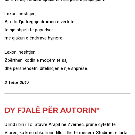
Lexoni heshtjen,
Ajo do t’ju tregojë dramën e vërtetë
të një shpirti të papërlyer
me gjakun e ëndrrave hyjnore.
Lexoni heshtjen,
Zbërtheni kodin e moçëm të saj
dhe përshëndetni ditëlindjen e një shprese.
2 Tetor 2017
DY FJALË PËR AUTORIN*
U lind i biri i Tol Stavre Arapit në Zvërnec, pranë qytetit të
Vlorës, ku kreu shkollimin fillor dhe të mesëm. Studimet e larta i