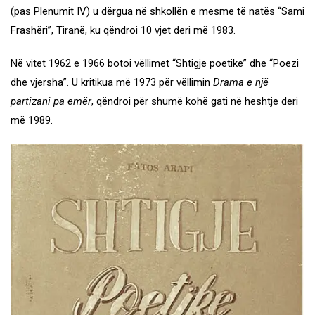
(pas Plenumit IV) u dërgua në shkollën e mesme të natës “Sami
Frashëri”, Tiranë, ku qëndroi 10 vjet deri më 1983.
Në vitet 1962 e 1966 botoi vëllimet “Shtigje poetike” dhe “Poezi
dhe vjersha”. U kritikua më 1973 për vëllimin
Drama e një
partizani pa emër
, qëndroi për shumë kohë gati në heshtje deri
më 1989.