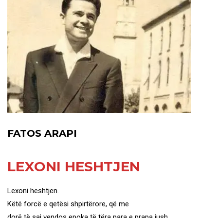
FATOS ARAPI
LEXONI HESHTJEN
Lexoni heshtjen.
Këtë forcë e qetësi shpirtërore, që me
dorë të saj vendos epoka të tëra para e prapa jush.