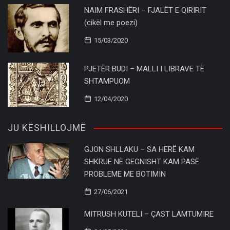
NAIM FRASHËRI – FJALËT E QIRIRIT
(cikël me poezi)
15/03/2020
PJETËR BUDI – MALLI I LIBRAVE TË
SHTAMPUOM
12/04/2020
JU KËSHILLOJMË
GJON SHLLAKU – SA HERË KAM
SHKRUE NË GEGNISHT KAM PASË
PROBLEME ME BOTIMIN
27/06/2021
MITRUSH KUTELI – ÇAST LAMTUMIRE