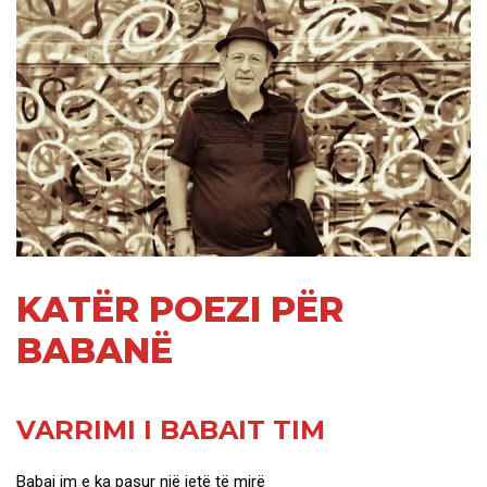
KATËR POEZI PËR
BABANË
VARRIMI I BABAIT TIM
Babai im e ka pasur një jetë të mirë