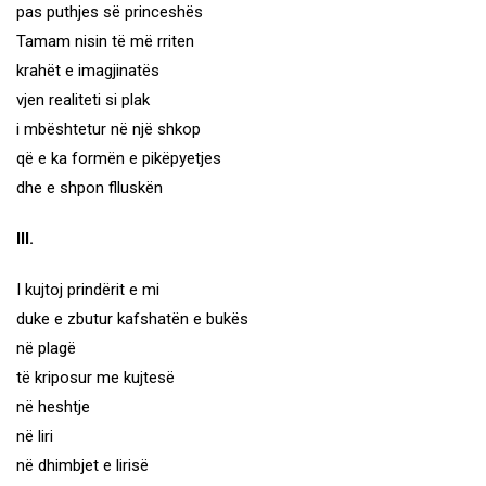
pas puthjes së princeshës
Tamam nisin të më rriten
krahët e imagjinatës
vjen realiteti si plak
i mbështetur në një shkop
që e ka formën e pikëpyetjes
dhe e shpon flluskën
III.
I kujtoj prindërit e mi
duke e zbutur kafshatën e bukës
në plagë
të kriposur me kujtesë
në heshtje
në liri
në dhimbjet e lirisë