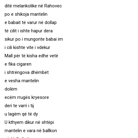
ditë melankolike në Rahovec
po e shikoja mantelin
e babait të varur në dollap
të cilit i ishte hapur dera
sikur po i mungonte babai im
i cili kishte vite i vdekur
Mall për të kisha edhe vetë
e fika cigaren
i shtrëngova dhëmbët
e vesha mantelin
dolëm
ecëm rrugës kryesore
deri te varri i tij
u lagëm që të dy
U kthyem dikur në shtëpi
mantelin e vara në ballkon