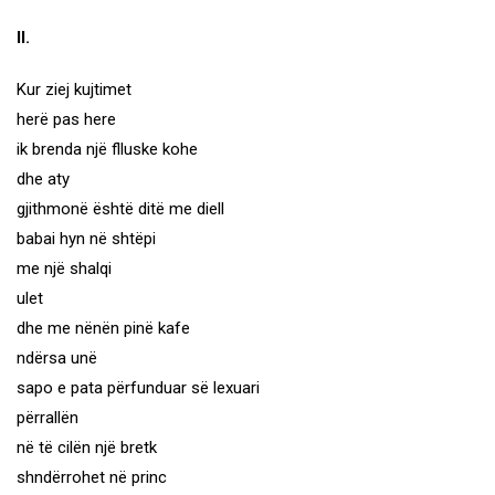
II.
Kur ziej kujtimet
herë pas here
ik brenda një flluske kohe
dhe aty
gjithmonë është ditë me diell
babai hyn në shtëpi
me një shalqi
ulet
dhe me nënën pinë kafe
ndërsa unë
sapo e pata përfunduar së lexuari
përrallën
në të cilën një bretk
shndërrohet në princ