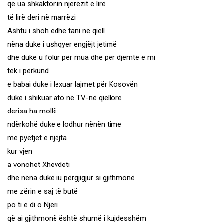
që ua shkaktonin njerëzit e lirë
të lirë deri në marrëzi
Ashtu i shoh edhe tani në qiell
nëna duke i ushqyer engjëjt jetimë
dhe duke u folur për mua dhe për djemtë e mi
tek i përkund
e babai duke i lexuar lajmet për Kosovën
duke i shikuar ato në TV-në qiellore
derisa ha mollë
ndërkohë duke e lodhur nënën time
me pyetjet e njëjta
kur vjen
a vonohet Xhevdeti
dhe nëna duke iu përgjigjur si gjithmonë
me zërin e saj të butë
po ti e di o Njeri
që ai gjithmonë është shumë i kujdesshëm