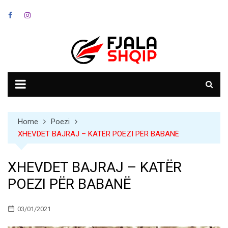
Skip
to
content
Home
Poezi
XHEVDET BAJRAJ – KATËR POEZI PËR BABANË
XHEVDET BAJRAJ – KATËR
POEZI PËR BABANË
03/01/2021