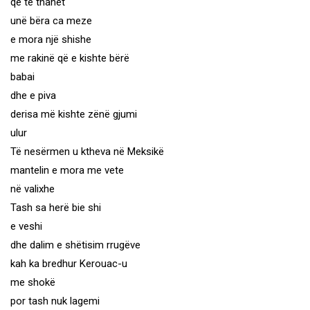
që të thahet
unë bëra ca meze
e mora një shishe
me rakinë që e kishte bërë
babai
dhe e piva
derisa më kishte zënë gjumi
ulur
Të nesërmen u ktheva në Meksikë
mantelin e mora me vete
në valixhe
Tash sa herë bie shi
e veshi
dhe dalim e shëtisim rrugëve
kah ka bredhur Kerouac-u
me shokë
por tash nuk lagemi