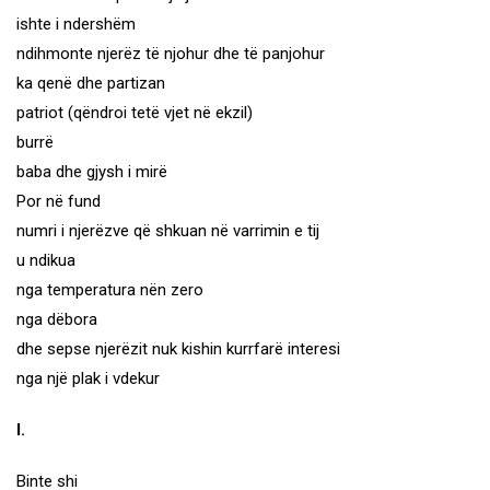
ishte i ndershëm
ndihmonte njerëz të njohur dhe të panjohur
ka qenë dhe partizan
patriot (qëndroi tetë vjet në ekzil)
burrë
baba dhe gjysh i mirë
Por në fund
numri i njerëzve që shkuan në varrimin e tij
u ndikua
nga temperatura nën zero
nga dëbora
dhe sepse njerëzit nuk kishin kurrfarë interesi
nga një plak i vdekur
I.
Binte shi