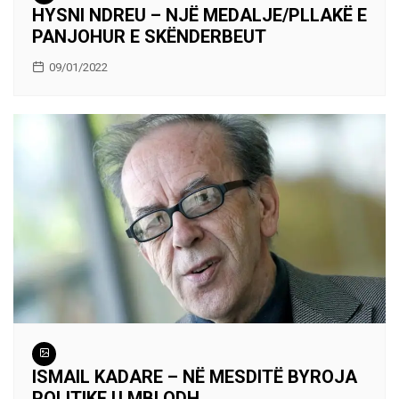
HYSNI NDREU – NJË MEDALJE/PLLAKË E
PANJOHUR E SKËNDERBEUT
09/01/2022
ISMAIL KADARE – NË MESDITË BYROJA
POLITIKE U MBLODH