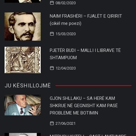
08/02/2020
NAIM FRASHËRI – FJALËT E QIRIRIT
(cikël me poezi)
15/03/2020
PJETËR BUDI – MALLI I LIBRAVE TË
SHTAMPUOM
12/04/2020
JU KËSHILLOJMË
GJON SHLLAKU – SA HERË KAM
SHKRUE NË GEGNISHT KAM PASË
PROBLEME ME BOTIMIN
27/06/2021