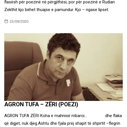
flasësh për poezinë në përgjithësi, por për poezinë e Rudian
Zekthit kjo bëhet thuajse e pamundur. Kjo – ngase lipset
23/09/2020
AGRON TUFA – ZËRI (POEZI)
AGRON TUFA ZËRI Koha e mahnisë mbaroi… dhe flaka
që digjet, nuk djeg.Ashtu dhe fjala prej shapit të shpirtit –flegrin