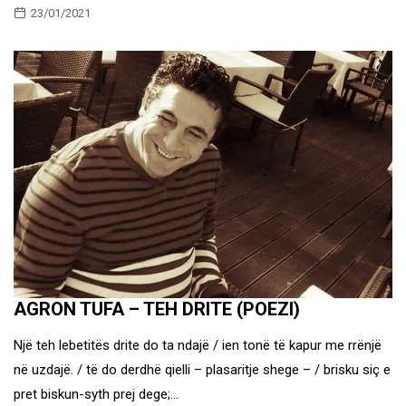
23/01/2021
AGRON TUFA – TEH DRITE (POEZI)
Një teh lebetitës drite do ta ndajë / ien tonë të kapur me rrënjë
në uzdajë. / të do derdhë qielli – plasaritje shege – / brisku siç e
pret biskun-syth prej dege;…