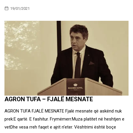
19/01/2021
AGRON TUFA – FJALË MESNATE
AGRON TUFA FJALË MESNATE Fjalë mesnate që askënd nuk
prek:E qartë. E fashitur. Frymëmerr.Muza platitet në heshtjen e
vetDhe vesa rreh faqet e ajrit n’eter. Vështrimi është boçe