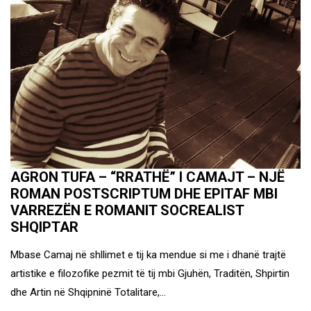
AGRON TUFA – “RRATHË” I CAMAJT – NJË
ROMAN POSTSCRIPTUM DHE EPITAF MBI
VARREZËN E ROMANIT SOCREALIST
SHQIPTAR
Mbase Camaj në shllimet e tij ka mendue si me i dhanë trajtë
artistike e filozofike pezmit të tij mbi Gjuhën, Traditën, Shpirtin
dhe Artin në Shqipninë Totalitare,…