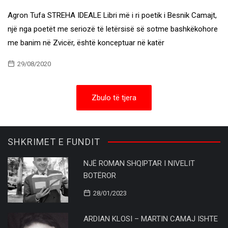
Agron Tufa STREHA IDEALE Libri më i ri poetik i Besnik Camajt,
një nga poetët me seriozë të letërsisë së sotme bashkëkohore
me banim në Zvicër, është konceptuar në katër
29/08/2020
Zbulo të tjera
SHKRIMET E FUNDIT
NJË ROMAN SHQIPTAR I NIVELIT
BOTËROR
28/01/2023
ARDIAN KLOSI – MARTIN CAMAJ ISHTE