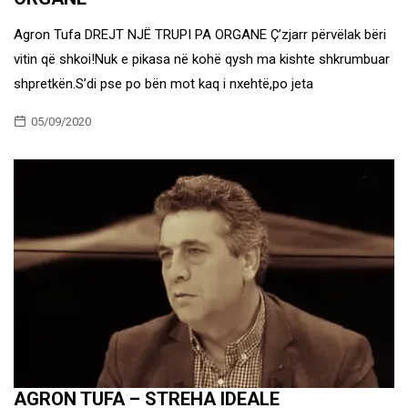
Agron Tufa DREJT NJË TRUPI PA ORGANE Ç’zjarr përvëlak bëri
vitin që shkoi!Nuk e pikasa në kohë qysh ma kishte shkrumbuar
shpretkën.S’di pse po bën mot kaq i nxehtë,po jeta
05/09/2020
AGRON TUFA – STREHA IDEALE