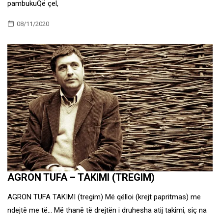
pambukuQë çel,
08/11/2020
AGRON TUFA – TAKIMI (TREGIM)
AGRON TUFA TAKIMI (tregim) Më qëlloi (krejt papritmas) me
ndejtë me të… Më thanë të drejtën i druhesha atij takimi, siç na