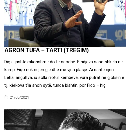
AGRON TUFA – TARTI (TREGIM)
Diç e jashtëzakonshme do të ndodhë. E ndjeva sapo shkela në
kamp. Fiqo nuk ndjen gjë dhe më vjen plasje. Ai është njeri.
Leha, angulliva, iu solla rrotull këmbëve, vura putrat në gjoksin e
tij, kërkova t’ia shoh sytë, tunda bishtin, por Fiqo – hiç.
21/05/2021